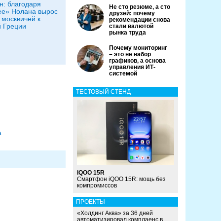
: благодаря
Не сто резюме, а сто
е» Нолана вырос
друзей: почему
 москвичей к
рекомендации снова
 Греции
стали валютой
рынка труда
Почему мониторинг
– это не набор
графиков, а основа
управления ИТ-
системой
ТЕСТОВЫЙ СТЕНД
а
iQOO 15R
Смартфон iQOO 15R: мощь без
компромиссов
ПРОЕКТЫ
«Холдинг Аква» за 36 дней
автоматизировал комплаенс в