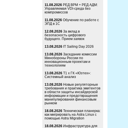
11.08.2026
РЕД ВРМ + РЕД АДМ:
Управляемая VDI-среда без
компромиссов
11.08.2026
Обучение по работе с
ЭПД в 1С
12.08.2026
За вклад в
безопасность цифрового
будущего. Прием заявок
13.08.2026
IT Sailing Day 2026
13.08.2026
Заседание комиссии
Минобороны России по
инновационным проектам и
технологиям
13.08.2026
Т1 x ГК «Юзтех»:
Системный анализ
13.08.2026
Новые регуляторные
требования и практика эмитентов
в области защиты инсайдерской
информации и предотвращения
манипулирования финансовым
рынком
18.08.2026
Техническая планерка:
как мигрировать на Astra Linux с
помощью Astra Migration
18.08.2026
Инфраструктура для