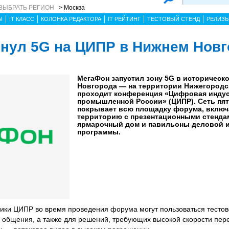
ВЫБРАТЬ РЕГИОН
> Москва
Ы
IT КЛАСС
КОЛОНКА РЕДАКТОРА
IT РЕЙТИНГ
ТЕСТОВЫЙ СТЕНД
РЕЛИЗ
нул 5G на ЦИПР в Нижнем Нов
МегаФон запустил зону 5G в историческ
Новгорода — на территории Нижегородск
проходит конференция «Цифровая индус
промышленной России» (ЦИПР). Сеть пят
покрывает всю площадку форума, включ
территорию с презентационными стенда
ярмарочный дом и павильоны деловой 
программы.
ники ЦИПР во время проведения форума могут пользоваться тестов
 общения, а также для решений, требующих высокой скорости пер