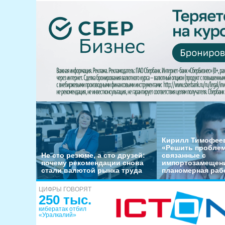
Кирилл Тимофеев
«Решить пробле
Не сто резюме, а сто друзей:
связанные с
почему рекомендации снова
импортозамещени
стали валютой рынка труда
планомерная раб
ЦИФРЫ ГОВОРЯТ
250 тыс.
кибератак отбил
«Уралкалий»