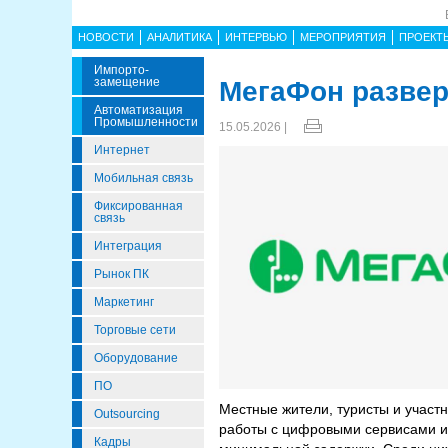
НОВОСТИ
АНАЛИТИКА
ИНТЕРВЬЮ
МЕРОПРИЯТИЯ
ПРОЕКТ
Импорто­
Замещение
МегаФон развер
Автоматизация
Промышленности
15.05.2026 |
Интернет
Мобильная связь
Фиксированная
связь
Интеграция
Рынок ПК
Маркетинг
Торговые сети
Оборудование
ПО
Местные жители, туристы и участ
Outsourcing
работы с цифровыми сервисами и
Кадры