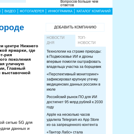
Вопросов больше чем
ответов
Ы
ВИДЕО
ФОТОГАЛЕРЕЯ
ИНФОГРАФИКА
КАТАЛОГ КОМПАНИЙ
городе
ДОБАВИТЬ КОМПАНИЮ
НОВОСТИ
ТОП-
ДНЯ
НОВОСТИ
ом центре Нижнего
ой ярмарки, где
Технологии на страже природы:
т-рия
в Подмосковье ИИ и дроны
ого поколения
впервые помогли оштрафовать
ая уличную
владельца участка за борщевик
ми, Главный
и выставочной
«Перспективный мониторинг»
зафиксировал крупную утечку
медицинских данных россиян в
июле
Российский рынок ПО для ИИ
достигнет 95 млрд рублей к 2030
году
Apple на несколько часов
удалила Telegram из App Store
ой сетью 5G для
из-за запрещенного контента
едачи данных и
«Тантор Лабс» стала