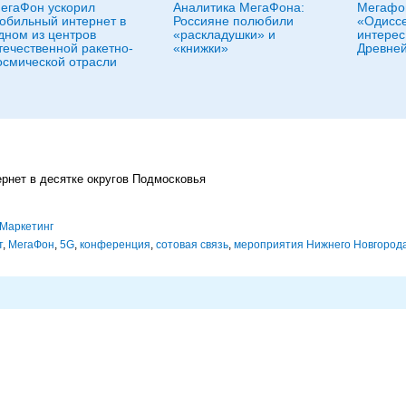
егаФон ускорил
Аналитика МегаФона:
Мегафон
обильный интернет в
Россияне полюбили
«Одиссе
дном из центров
«раскладушки» и
интерес
течественной ракетно-
«книжки»
Древней
осмической отрасли
рнет в десятке округов Подмосковья
Маркетинг
т
,
МегаФон
,
5G
,
конференция
,
сотовая связь
,
мероприятия Нижнего Новгород