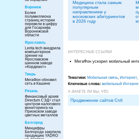
Медицина стала самым
М
популярным
м
Воронеж
направлением у
о
Более
московских абитуриентов
о
полумиллиона
страниц истории
в 2026 году
к
перевели в цифру
для Госархива
Воронежской
области
Ярославль
Lenta tech внедрила
ИНТЕРЕСНЫЕ ССЫЛКИ
компьютерное
зрение на
Ярославском
МегаФон ускорил мобильный инте
шинном заводе
«Кордиант»
Тверь
Тематики:
Мобильная связь
,
Интернет
,
МегаФон обновил
сеть в Кашине
Ключевые слова:
мобильный Интерне
Рязань
А ЗНАЕТЕ ЛИ ВЫ, ЧТО:
Финансовый архив
Продвижение сайтов Спб
Directum СЭД+ стал
центром налогового
мониторинга на
Приокском заводе
цветных металлов
Белгород
Минцифры
Белгорода закупила
продукцию YADRO