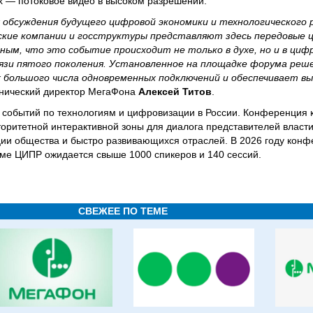
х — потоковое видео в высоком разрешении.
 обсуждения будущего цифровой экономики и технологического 
ские компании и госструктуры представляют здесь передовые
ным, что это событие происходит не только в духе, но и в ци
вязи пятого поколения. Установленное на площадке форума реш
х большого числа одновременных подключений и обеспечивает в
хнический директор МегаФона
Алексей Титов
.
 событий по технологиям и цифровизации в России. Конференция 
торитетной интерактивной зоны для диалога представителей власти
и общества и быстро развивающихся отраслей. В 2026 году конф
амме ЦИПР ожидается свыше 1000 спикеров и 140 сессий.
СВЕЖЕЕ ПО ТЕМЕ