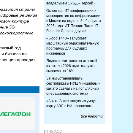
владельцем СУБД «Персей»
развития страны.
Основные ИТ-конференции и
 цифровые решения
мероприятия по цифровизации
фровом контуре
в Москве на неделе 3 - 9 августа
2026 года: ИТ-Пикник, Такси, IT
ение 5G
Founder Camp и другие
ысокоскоростную
«Бюро 1440» запускает
масштабную образовательную
каждый год
программу для будущих
 и бизнеса по
инженеров
еренция проходит
Яндекс отчитался по итогам II
квартала 2026 года: выручка
выросла на 16%
Зачем устанавливать
сертификаты НУЦ Минцифры и
как это сделать на популярных
операционных системах
«Авито Авто» запустил умную
карту АЗС с ИИ-прогнозом
Все новости
ИТ-КЛАСС