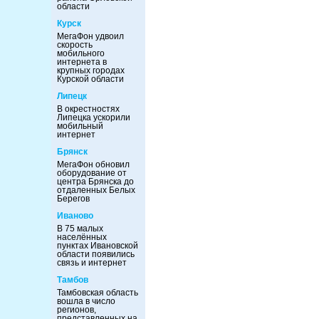
области
Курск
МегаФон удвоил
скорость
мобильного
интернета в
крупных городах
Курской области
Липецк
В окрестностях
Липецка ускорили
мобильный
интернет
Брянск
МегаФон обновил
оборудование от
центра Брянска до
отдаленных Белых
Берегов
Иваново
В 75 малых
населённых
пунктах Ивановской
области появились
связь и интернет
Тамбов
Тамбовская область
вошла в число
регионов,
представленных на