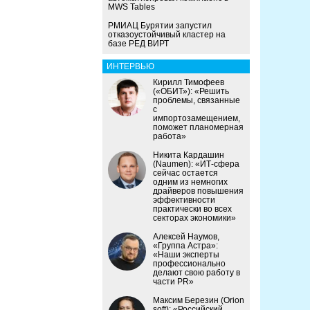
MWS Tables
РМИАЦ Бурятии запустил
отказоустойчивый кластер на
базе РЕД ВИРТ
ИНТЕРВЬЮ
Кирилл Тимофеев
(«ОБИТ»): «Решить
проблемы, связанные
с
импортозамещением,
поможет планомерная
работа»
Никита Кардашин
(Naumen): «ИТ-сфера
сейчас остается
одним из немногих
драйверов повышения
эффективности
практически во всех
секторах экономики»
Алексей Наумов,
«Группа Астра»:
«Наши эксперты
профессионально
делают свою работу в
части PR»
Максим Березин (Orion
soft): «Российский