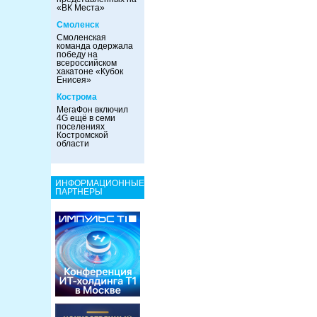
«ВК Места»
Смоленск
Смоленская
команда одержала
победу на
всероссийском
хакатоне «Кубок
Енисея»
Кострома
МегаФон включил
4G ещё в семи
поселениях
Костромской
области
ИНФОРМАЦИОННЫЕ
ПАРТНЕРЫ