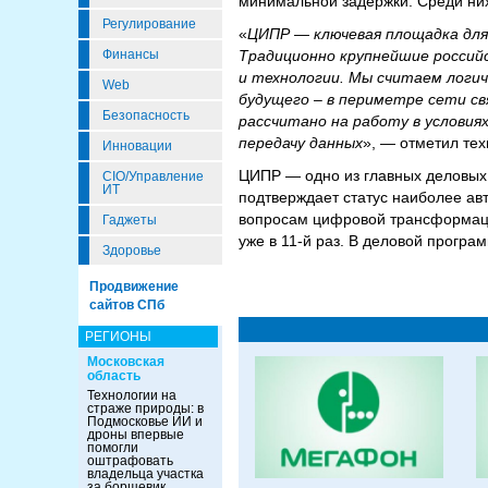
минимальной задержки. Среди ни
Регулирование
«
ЦИПР — ключевая площадка для
Традиционно крупнейшие россий
Финансы
и технологии. Мы считаем логич
Web
будущего – в периметре сети с
Безопасность
рассчитано на работу в условия
передачу данных
», — отметил те
Инновации
ЦИПР — одно из главных деловых
CIO/Управление
ИТ
подтверждает статус наиболее ав
вопросам цифровой трансформаци
Гаджеты
уже в 11-й раз. В деловой прогр
Здоровье
Продвижение
сайтов СПб
РЕГИОНЫ
Московская
область
Технологии на
страже природы: в
Подмосковье ИИ и
дроны впервые
помогли
оштрафовать
владельца участка
за борщевик