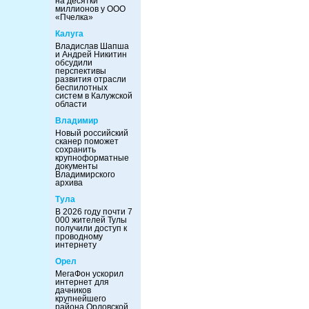
на десятки
миллионов у ООО
«Пчелка»
Калуга
Владислав Шапша
и Андрей Никитин
обсудили
перспективы
развития отрасли
беспилотных
систем в Калужской
области
Владимир
Новый российский
сканер поможет
сохранить
крупноформатные
документы
Владимирского
архива
Тула
В 2026 году почти 7
000 жителей Тулы
получили доступ к
проводному
интернету
Орел
МегаФон ускорил
интернет для
дачников
крупнейшего
района Орловской