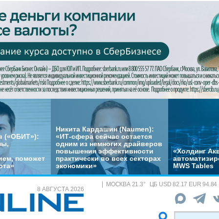
Никита Кардашин (Naumen):
 («ОБИТ»):
«ИТ-сфера сейчас остается
мы,
одним из немногих драйверов
повышения эффективности
«Холдинг Акв
ем, поможет
практически во всех секторах
автоматизир
ота»
экономики»
MWS Tables
МОСКВА
21.3
°
ЦБ
USD 82.17 EUR 94.84
8 АВГУСТА 2026