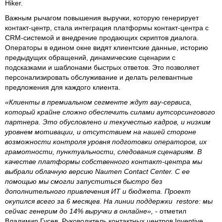
Hiker.
Важным рычагом повышения выручки, которую генерирует
контакт-центр, стала интеграция платформы контакт-центра с
CRM-системой и внедрение продающих скриптов диалога.
Операторы в едином окне видят клиентские данные, историю
предыдущих обращений, динамические сценарии с
подсказками и шаблонами быстрых ответов. Это позволяет
персонализировать обслуживание и делать релевантные
предложения для каждого клиента.
«Клиенты в премиальном сегменте ждут вау-сервиса,
который крайне сложно обеспечить силами аутсорсингового
партнера. Это обусловлено и текучестью кадров, и низким
уровнем мотивации, и отсутствием на нашей стороне
возможности контроля уровня подготовки операторов, их
грамотности, пунктуальности, следования сценариям. В
качестве платформы собственного контакт-центра мы
выбрали облачную версию Naumen Contact Center. С ее
помощью мы смогли запуститься быстро без
дополнительного привлечения ИТ и бюджета. Проект
окупился всего за 6 месяцев. На линии поддержки restore: мы
сейчас генерим до 14% выручки в онлайне»,
- отметил
Владимир Гусев, Руководитель контактных центров Inventive