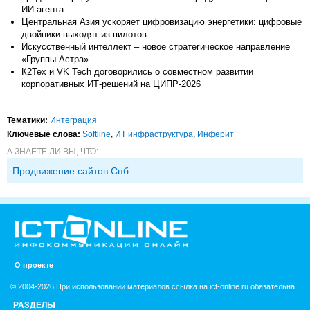
ИИ-агента
Центральная Азия ускоряет цифровизацию энергетики: цифровые
двойники выходят из пилотов
Искусственный интеллект – новое стратегическое направление
«Группы Астра»
К2Тех и VK Tech договорились о совместном развитии
корпоративных ИТ-решений на ЦИПР-2026
Тематики:
Интеграция
Ключевые слова:
Softline
,
ИТ инфраструктура
,
Инферит
А ЗНАЕТЕ ЛИ ВЫ, ЧТО:
Продвижение сайтов Спб
О проекте
© 2004-2026 При использовании материалов ссылка на ict-online.ru обязательна
РАЗДЕЛЫ