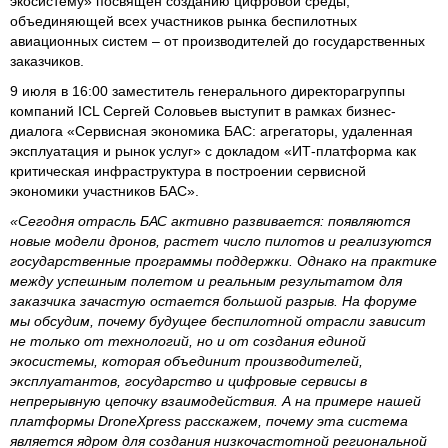
экосистему» посвящен созданию цифровой среды,
объединяющей всех участников рынка беспилотных
авиационных систем – от производителей до государственных
заказчиков.
9 июля в 16:00 заместитель генерального директорагруппы
компаний ICL Сергей Соловьев выступит в рамках бизнес-
диалога «Сервисная экономика БАС: агрегаторы, удаленная
эксплуатация и рынок услуг» с докладом «ИТ-платформа как
критическая инфраструктура в построении сервисной
экономики участников БАС».
«Сегодня отрасль БАС активно развивается: появляются
новые модели дронов, растет число пилотов и реализуются
государственные программы поддержки. Однако на практике
между успешным полетом и реальным результатом для
заказчика зачастую остается большой разрыв. На форуме
мы обсудим, почему будущее беспилотной отрасли зависит
не только от технологий, но и от создания единой
экосистемы, которая объединит производителей,
эксплуатантов, государство и цифровые сервисы в
непрерывную цепочку взаимодействия. А на примере нашей
платформы DroneXpress расскажем, почему эта система
является ядром для создания низкочастотной региональной