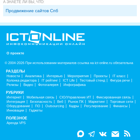
А ЗНАЕТЕ ЛИ ВЫ, ЧТО:
Продвижение сайтов Спб
О проекте
© 2004-2026 При использовании материалов ссылка на ict-online.ru обязательна
РАЗДЕЛЫ
Новости
Аналитика
Интервью
Мероприятия
Проекты
IT класс
Колонка редактора
IT рейтинг
ICT Life
Тестовый стенд
Фигура речи
Релизы
Видео
Фотогалерея
Инфографика
РУБРИКИ
Интернет
Мобильная связь
CIO/Управление ИТ
Фиксированная связь
Интеграция
Безопасность
Веб
Рынок ПК
Маркетинг
Торговые сети
Оборудование
ПО
Outsourcing
Кадры
Регулирование
Финансы
Инновации
Гаджеты
ПОЛЕЗНОЕ
Аренда VPS