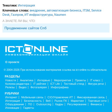
Тематики:
Интеграция
Ключевые слова:
внедрение
,
автоматизация бизнеса
,
ITSM
,
Service
Desk
,
Газпром
,
ИТ инфраструктура
,
Naumen
А ЗНАЕТЕ ЛИ ВЫ, ЧТО:
Продвижение сайтов Спб
О проекте
© 2004-2026 При использовании материалов ссылка на ict-online.ru обязательна
РАЗДЕЛЫ
Новости
Аналитика
Интервью
Мероприятия
Проекты
IT класс
Колонка редактора
IT рейтинг
ICT Life
Тестовый стенд
Фигура речи
Релизы
Видео
Фотогалерея
Инфографика
РУБРИКИ
Интернет
Мобильная связь
CIO/Управление ИТ
Фиксированная связь
Интеграция
Безопасность
Веб
Рынок ПК
Маркетинг
Торговые сети
Оборудование
ПО
Outsourcing
Кадры
Регулирование
Финансы
Инновации
Гаджеты