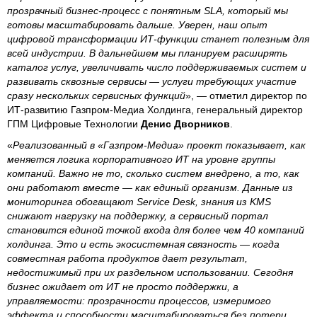
прозрачный бизнес-процесс с понятным SLA, который мы
готовы масштабировать дальше. Уверен, наш опыт
цифровой трансформации ИТ-функции станет полезным для
всей индустрии. В дальнейшем мы планируем расширять
каталог услуг, увеличивать число поддерживаемых систем и
развивать сквозные сервисы — услуги требующих участие
сразу нескольких сервисных функций
», — отметил директор по
ИТ-развитию Газпром-Медиа Холдинга, генеральный директор
ГПМ Цифровые Технологии
Денис Дворников
.
«
Реализованный в «Газпром-Медиа» проект показывает, как
меняется логика корпоративного ИТ на уровне группы
компаний. Важно не то, сколько систем внедрено, а то, как
они работают вместе — как единый организм. Данные из
мониторинга обогащают Service Desk, знания из KMS
снижают нагрузку на поддержку, а сервисный портал
становится единой точкой входа для более чем 40 компаний
холдинга. Это и есть экосистемная связность — когда
совместная работа продуктов дает результат,
недостижимый при их раздельном использовании. Сегодня
бизнес ожидает от ИТ не просто поддержки, а
управляемости: прозрачности процессов, измеримого
эффекта и способности масштабироваться без потери