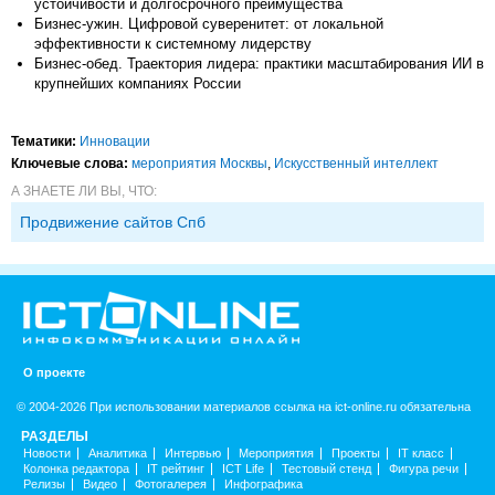
устойчивости и долгосрочного преимущества
Бизнес-ужин. Цифровой суверенитет: от локальной
эффективности к системному лидерству
Бизнес-обед. Траектория лидера: практики масштабирования ИИ в
крупнейших компаниях России
Тематики:
Инновации
Ключевые слова:
мероприятия Москвы
,
Искусственный интеллект
А ЗНАЕТЕ ЛИ ВЫ, ЧТО:
Продвижение сайтов Спб
О проекте
© 2004-2026 При использовании материалов ссылка на ict-online.ru обязательна
РАЗДЕЛЫ
Новости
Аналитика
Интервью
Мероприятия
Проекты
IT класс
Колонка редактора
IT рейтинг
ICT Life
Тестовый стенд
Фигура речи
Релизы
Видео
Фотогалерея
Инфографика