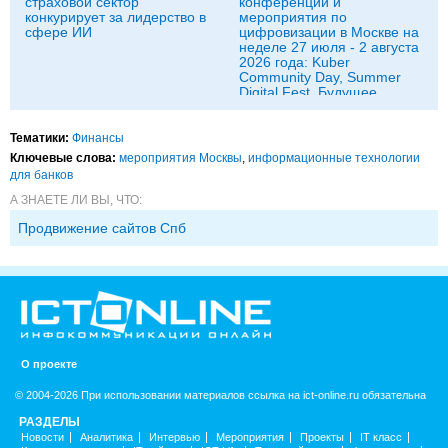
страховой сектор
конференции и
конкурирует за лидерство в
мероприятия по
сфере ИИ
цифровизации в Москве на
неделе 27 июля - 2 августа
2026 года: Kuber
Community Day, Summer
Digital Fest, Будущее
исследований в
корпорациях и другие
Тематики:
Финансы
Ключевые слова:
мероприятия Москвы
,
информационные технологии
для банков
А ЗНАЕТЕ ЛИ ВЫ, ЧТО:
Продвижение сайтов Спб
О проекте
© 2004-2026 При использовании материалов ссылка на ict-online.ru обязательна
РАЗДЕЛЫ
Новости
Аналитика
Интервью
Мероприятия
Проекты
IT класс