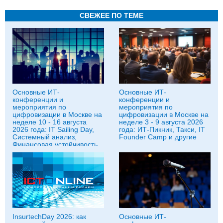
СВЕЖЕЕ ПО ТЕМЕ
Основные ИТ-
Основные ИТ-
конференции и
конференции и
мероприятия по
мероприятия по
цифровизации в Москве на
цифровизации в Москве на
неделе 10 - 16 августа
неделе 3 - 9 августа 2026
2026 года: IT Sailing Day,
года: ИТ-Пикник, Такси, IT
Системный анализ,
Founder Camp и другие
Финансовая устойчивость
бизнеса и другие
InsurtechDay 2026: как
Основные ИТ-