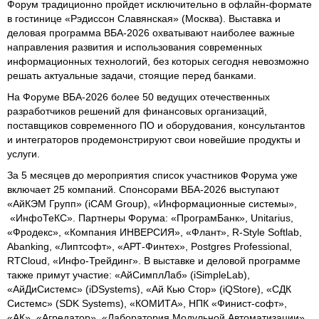
Форум традиционно пройдет исключительно в офлайн-формате
в гостинице «Рэдиссон Славянская» (Москва). Выставка и
деловая программа ВБА-2026 охватывают наиболее важные
направления развития и использования современных
информационных технологий, без которых сегодня невозможно
решать актуальные задачи, стоящие перед банками.
На Форуме ВБА-2026 более 50 ведущих отечественных
разработчиков решений для финансовых организаций,
поставщиков современного ПО и оборудования, консультантов
и интеграторов продемонстрируют свои новейшие продукты и
услуги.
За 5 месяцев до мероприятия список участников Форума уже
включает 25 компаний. Спонсорами ВБА-2026 выступают
«АйКЭМ Групп» (iCAM Group), «Информационные системы»,
«ИнфоТеКС». Партнеры Форума: «ПрограмБанк», Unitarius,
«Фродекс», «Компания ИНВЕРСИЯ», «Флант», R-Style Softlab,
Abanking, «Липтсофт», «АРТ-Финтех», Postgres Professional,
RTCloud, «Инфо-Трейдинг». В выставке и деловой программе
также примут участие: «АйСимплЛаб» (iSimpleLab),
«АйДиСистемс» (iDSystems), «Ай Кью Стор» (iQStore), «СДК
Системс» (SDK Systems), «КОМИТА», НПК «Финист-софт»,
«АК», «Агредатор», «Лаборатория Модульной Автоматизации»