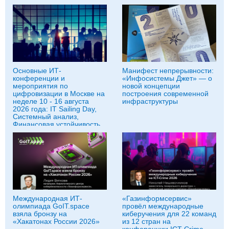
Основные ИТ-
Манифест непрерывности:
конференции и
«Инфосистемы Джет» — о
мероприятия по
новой концепции
цифровизации в Москве на
построения современной
неделе 10 - 16 августа
инфраструктуры
2026 года: IT Sailing Day,
Системный анализ,
Финансовая устойчивость
бизнеса и другие
Международная ИТ-
«Газинформсервис»
олимпиада GoIT.space
провёл международные
взяла бронзу на
киберучения для 22 команд
«Хакатонах России 2026»
из 12 стран на
конференции ICT-Crime