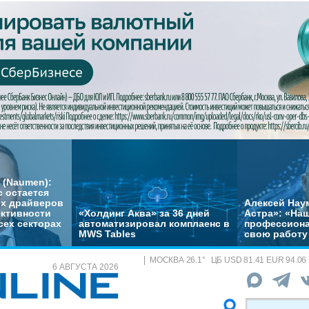
 (Naumen):
с остается
их драйверов
Алексей Нау
ктивности
«Холдинг Аква» за 36 дней
Астра»: «На
сех секторах
автоматизировал комплаенс в
профессиона
MWS Tables
свою работу 
МОСКВА
26.1
°
ЦБ
USD 81.41 EUR 94.06
6 АВГУСТА 2026