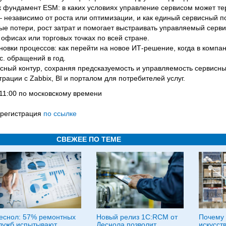
 фундамент ESM: в каких условиях управление сервисом может тер
 независимо от роста или оптимизации, и как единый сервисный п
е потери, рост затрат и помогает выстраивать управляемый серви
фисах или торговых точках по всей стране.
овки процессов: как перейти на новое ИТ-решение, когда в компан
с. обращений в год.
сный контур, сохраняя предсказуемость и управляемость сервисны
рации с Zabbix, BI и порталом для потребителей услуг.
в 11:00 по московскому времени
 регистрация
по ссылке
СВЕЖЕЕ ПО ТЕМЕ
еснол: 57% ремонтных
Новый релиз 1С:RCM от
Почему 
лужб испытывают
Деснола позволит
искусст