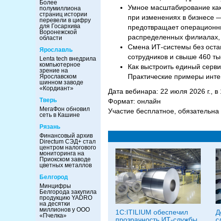
Более
Умное масштабирование как
полумиллиона
страниц истории
при изменениях в бизнесе —
перевели в цифру
для Госархива
предотвращает операционны
Воронежской
распределенных филиалах, о
области
Смена ИТ-системы без остан
Ярославль
сотрудников и свыше 460 ты
Lenta tech внедрила
компьютерное
Как выстроить единый серви
зрение на
Практические примеры интег
Ярославском
шинном заводе
«Кордиант»
Дата вебинара: 22 июля 2026 г., 
Тверь
Формат: онлайн
МегаФон обновил
Участие бесплатное, обязательна
сеть в Кашине
Рязань
Финансовый архив
Directum СЭД+ стал
центром налогового
мониторинга на
Приокском заводе
цветных металлов
Белгород
Минцифры
Белгорода закупила
продукцию YADRO
на десятки
миллионов у ООО
1С:ITILIUM обеспечил
Д
«Пчелка»
прозрачность ИТ-службы
с