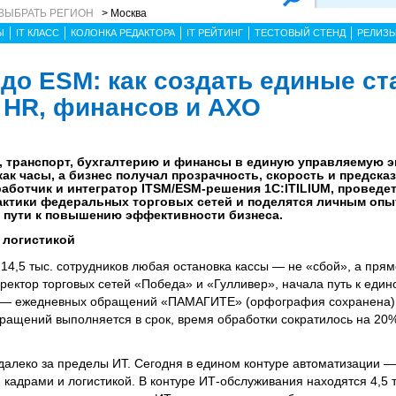
ВЫБРАТЬ РЕГИОН
> Москва
Ы
IT КЛАСС
КОЛОНКА РЕДАКТОРА
IT РЕЙТИНГ
ТЕСТОВЫЙ СТЕНД
РЕЛИЗ
 до ESM: как создать единые с
, HR, финансов и АХО
О, транспорт, бухгалтерию и финансы в единую управляемую 
ак часы, а бизнес получал прозрачность, скорость и предска
работчик и интегратор ITSM/ESM-решения 1С:ITILIUM, проведет
актики федеральных торговых сетей и поделятся личным опы
а пути к повышению эффективности бизнеса.
 логистикой
 14,5 тыс. сотрудников любая остановка кассы — не «сбой», а прям
ректор торговых сетей «Победа» и «Гулливер», начала путь к еди
та — ежедневных обращений «ПАМАГИТЕ» (орфография сохранена)
ращений выполняется в срок, время обработки сократилось на 20%
далеко за пределы ИТ. Сегодня в едином контуре автоматизации —
кадрами и логистикой. В контуре ИТ-обслуживания находятся 4,5 т