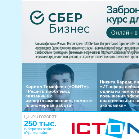
Никита Кардашин
Кирилл Тимофеев («ОБИТ»):
«ИТ-сфера сейча
«Решить проблемы,
одним из немног
связанные с
повышения эффе
импортозамещением, поможет
практически во в
планомерная работа»
экономики»
ЦИФРЫ ГОВОРЯТ
250 тыс.
кибератак отбил
«Уралкалий»