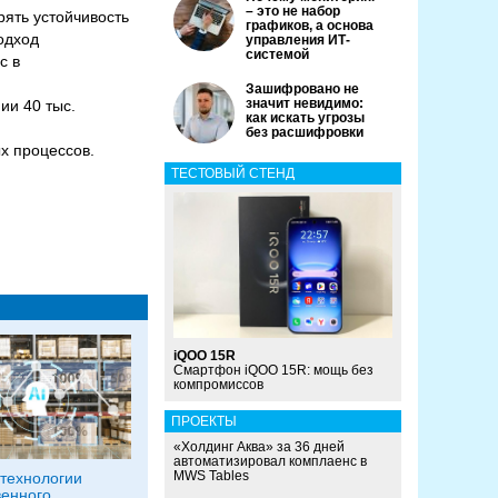
– это не набор
ять устойчивость
графиков, а основа
одход
управления ИТ-
системой
с в
Зашифровано не
значит невидимо:
ии 40 тыс.
как искать угрозы
без расшифровки
х процессов.
ТЕСТОВЫЙ СТЕНД
iQOO 15R
Смартфон iQOO 15R: мощь без
компромиссов
ПРОЕКТЫ
«Холдинг Аква» за 36 дней
автоматизировал комплаенс в
MWS Tables
технологии
венного