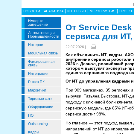
НОВОСТИ
АНАЛИТИКА
ИНТЕРВЬЮ
МЕРОПРИЯТИЯ
ПРОЕКТ
Импорто­
Замещение
От Service Desk
Автоматизация
сервиса для ИТ
Промышленности
Интернет
22.07.2026 |
Мобильная связь
Как объединить ИТ, кадры, АХ
внутренние сервисы работали к
Фиксированная
2026 г. Деснол, российский раз
связь
котором выступят эксперты-пр
единого сервисного подхода н
Интеграция
От ИТ до управления кадрами и
Рынок ПК
При 909 магазинах, 35 регионах и
Маркетинг
выручки. Татьяна Быстрова, ИТ-ди
Торговые сети
подходу с ключевой боли клиен
Оборудование
сервисную модель, где 85% ИТ-об
сервиса достиг 98%.
ПО
Но главное — этот подход вышел 
Outsourcing
направлений от ИТ до управления 
Кадры