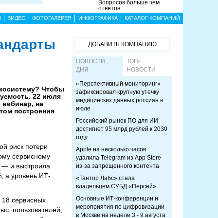
Вопросов больше чем
ответов
Ы
ВИДЕО
ФОТОГАЛЕРЕЯ
ИНФОГРАФИКА
КАТАЛОГ КОМПАНИЙ
тандарты
ДОБАВИТЬ КОМПАНИЮ
НОВОСТИ
ТОП-
ДНЯ
НОВОСТИ
«Перспективный мониторинг»
экосистему? Чтобы
зафиксировал крупную утечку
зуемость. 22 июля
медицинских данных россиян в
 вебинар, на
июле
том построения
Российский рынок ПО для ИИ
достигнет 95 млрд рублей к 2030
году
ой риск потери
Apple на несколько часов
ному сервисному
удалила Telegram из App Store
 — и выстроила
из-за запрещенного контента
, а уровень ИТ-
«Тантор Лабс» стала
владельцем СУБД «Персей»
Основные ИТ-конференции и
 18 сервисных
мероприятия по цифровизации
ыс. пользователей,
в Москве на неделе 3 - 9 августа