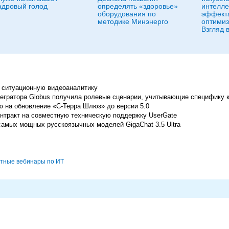
адровый голод
определять «здоровье»
интелле
оборудования по
эффекта
методике Минэнерго
оптимиз
Взгляд 
 ситуационную видеоаналитику
егратора Globus получила ролевые сценарии, учитывающие специфику 
ию на обновление «С-Терра Шлюз» до версии 5.0
онтракт на совместную техническую поддержку UserGate
самых мощных русскоязычных моделей GigaChat 3.5 Ultra
тные вебинары по ИТ