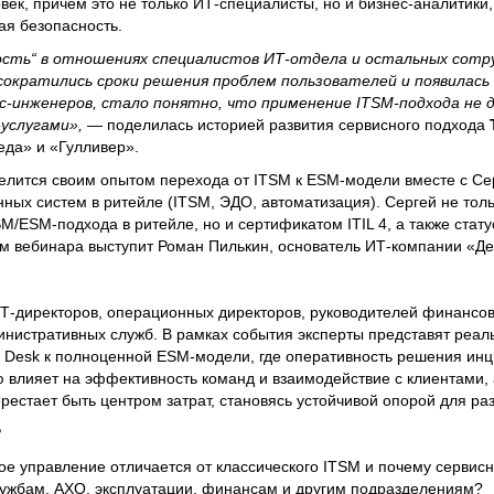
век, причем это не только ИТ-специалисты, но и бизнес-аналитики
я безопасность.
ость“ в отношениях специалистов ИТ-отдела и остальных сотру
сократились сроки решения проблем пользователей и появилась
с-инженеров, стало понятно, что применение ITSM-подхода не 
-услугами»,
— поделилась историей развития сервисного подхода
еда» и «Гулливер».
елится своим опытом перехода от ITSM к ESM-модели вместе с Се
ных систем в ритейле (ITSM, ЭДО, автоматизация). Сергей не тол
/ESM-подхода в ритейле, но и сертификатом ITIL 4, а также стат
 вебинара выступит Роман Пилькин, основатель ИТ-компании «Де
Т-директоров, операционных директоров, руководителей финансо
инистративных служб. В рамках события эксперты представят реал
ce Desk к полноценной ESM-модели, где оперативность решения инц
влияет на эффективность команд и взаимодействие с клиентами, 
естает быть центром затрат, становясь устойчивой опорой для раз
?
е управление отличается от классического ITSM и почему сервис
службам, АХО, эксплуатации, финансам и другим подразделениям?