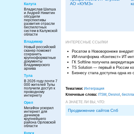
АО «КУМЗ»
к
Калуга
Владислав Шапша
и Андрей Никитин
обсудили
перспективы
развития отрасли
беспилотных
систем в Калужской
области
Владимир
ИНТЕРЕСНЫЕ ССЫЛКИ
Новый российский
сканер поможет
Росатом в Нововоронеже внедрит
сохранить
ИИ-платформа «Контекст» ИТ-инт
крупноформатные
документы
ГК Softline получила аккредитац
Владимирского
TS Solution — первый в России к
архива
Бизнесу стала доступна одна из 
Тула
В 2026 году почти 7
000 жителей Тулы
получили доступ к
Тематики:
Интеграция
проводному
Ключевые слова:
ITSM
,
Desnol
,
беспла
интернету
А ЗНАЕТЕ ЛИ ВЫ, ЧТО:
Орел
МегаФон ускорил
Продвижение сайтов Спб
интернет для
дачников
крупнейшего
района Орловской
области
Курск