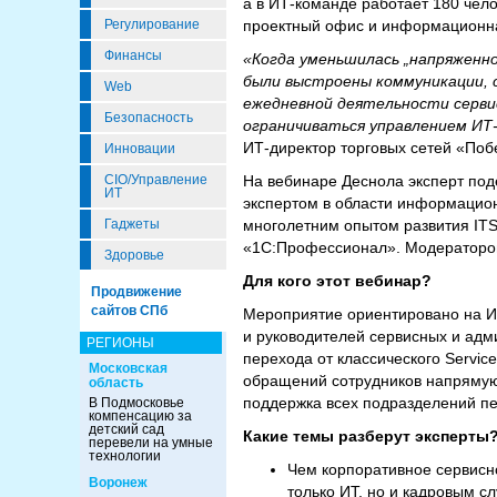
а в ИТ-команде работает 180 чело
Регулирование
проектный офис и информационна
Финансы
«Когда уменьшилась „напряженн
были выстроены коммуникации, 
Web
ежедневной деятельности серви
Безопасность
ограничиваться управлением ИТ
ИТ-директор торговых сетей «Поб
Инновации
CIO/Управление
На вебинаре Деснола эксперт под
ИТ
экспертом в области информацион
Гаджеты
многолетним опытом развития ITSM
«1С:Профессионал». Модератором
Здоровье
Для кого этот вебинар?
Продвижение
сайтов СПб
Мероприятие ориентировано на И
и руководителей сервисных и адм
РЕГИОНЫ
перехода от классического Servi
Московская
обращений сотрудников напрямую 
область
поддержка всех подразделений пер
В Подмосковье
компенсацию за
детский сад
Какие темы разберут эксперты
перевели на умные
технологии
Чем корпоративное сервисно
Воронеж
только ИТ, но и кадровым 