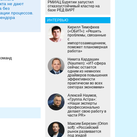
РМИАЦ Бурятии запустил
кта не дают
отказоустойчивый кластер на
 без
базе РЕД ВИРТ
ации процессов.
вендора
ИНТЕРВЬЮ
Кирилл Тимофеев
(«ОБИТ»): «Решить
проблемы, связанные
с
импортозамещением,
поможет планомерная
работа»
команд
Никита Кардашин
(Naumen): «ИТ-сфера
сейчас остается
одним из немногих
драйверов повышения
эффективности
практически во всех
секторах экономики»
Алексей Наумов,
«Группа Астра»:
«Наши эксперты
профессионально
делают свою работу в
части PR»
Максим Березин (Orion
soft): «Российский
рынок развивается
под эгидой