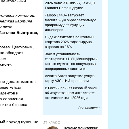
, центральный
2026 года: ИТ-Пикник, Такси, IT
Founder Camp и другие
дников компании,
«Бюро 1440» запускает
масштабную образовательную
 четкая картина
программу для будущих
должно
инженеров
Татьяна Быстрова,
Яндекс отчитался по итогам II
квартала 2026 года: выручка
ргеем Цветковым,
выросла на 16%
ько обладает
Зачем устанавливать
усом
сертификаты НУЦ Минцифры и
снол».
как это сделать на популярных
операционных системах
«Авито Авто» запустил умную
карту АЗС с ИИ-прогнозом
вых департаментов
ьные кейсы
В России принят базовый закон
идентов и
об искусственном интеллекте:
что изменится с 2026 года
а сервисная
вития бизнеса.
Все новости
ный подход нужен не
ИТ-КЛАСС
Почему мониторинг