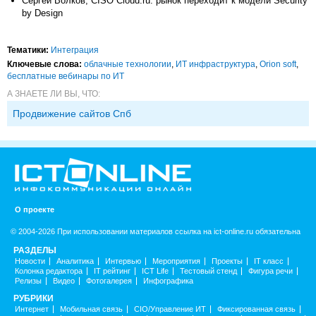
Сергей Волков, CISO Cloud.ru: рынок переходит к модели Security
by Design
Тематики:
Интеграция
Ключевые слова:
облачные технологии
,
ИТ инфраструктура
,
Orion soft
,
бесплатные вебинары по ИТ
А ЗНАЕТЕ ЛИ ВЫ, ЧТО:
Продвижение сайтов Спб
О проекте
© 2004-2026 При использовании материалов ссылка на ict-online.ru обязательна
РАЗДЕЛЫ
Новости
Аналитика
Интервью
Мероприятия
Проекты
IT класс
Колонка редактора
IT рейтинг
ICT Life
Тестовый стенд
Фигура речи
Релизы
Видео
Фотогалерея
Инфографика
РУБРИКИ
Интернет
Мобильная связь
CIO/Управление ИТ
Фиксированная связь