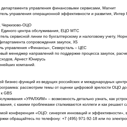
р департамента управления финансовыми сервисами, Магнит
итель управления операционной эффективности и развития, Интер
р, Черкизово-ОЦО
р Единого центра обслуживания, ЕЦО МТС
тель сервисной линии по бухгалтерскому и налоговому учету, Нор
Департамента сопровождения закупок, X5
ель управления «Финансы», Северсталь – ЦЕС
вый менеджер направлений по поддержке процесса закупок, расче
сходов, Арнест Юнирусь
упнейших компаний.
лей бизнес-функций из ведущих российских и международных цент
ограмма: рассмотрим темы от оценки цифровой зрелости ОЦО до
 к GBS
бслуживания «УРАЛХИМ» – возможность детально узнать, как устро
вания, с какими проблемами сталкиваются коллеги и как решают с
дьмой конференция «ОЦО: синергия инноваций и эффективности», 
ржки обращайтесь по телефону: +7 (495) 971-92-18 или по электро