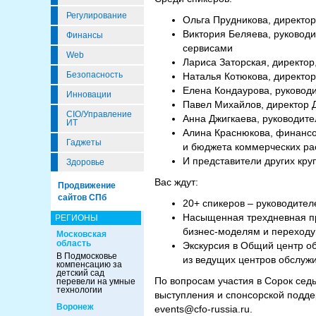
Регулирование
Ольга Прудникова, директо
Виктория Беляева, руковод
Финансы
сервисами
Web
Лариса Заторская, директо
Безопасность
Наталья Котюкова, директо
Елена Кондаурова, руководи
Инновации
Павел Михайлов, директор 
CIO/Управление
Анна Джигкаева, руководит
ИТ
Алина Краснюкова, финансо
Гаджеты
и бюджета коммерческих ра
И представители других кр
Здоровье
Вас ждут:
Продвижение
сайтов СПб
20+ спикеров – руководите
Насыщенная трехдневная пр
РЕГИОНЫ
бизнес-моделям и переходу
Московская
область
Экскурсия в Общий центр о
В Подмосковье
из ведущих центров обслужи
компенсацию за
детский сад
По вопросам участия в Сорок се
перевели на умные
технологии
выступления и спонсорской подде
Воронеж
events@cfo-russia.ru.