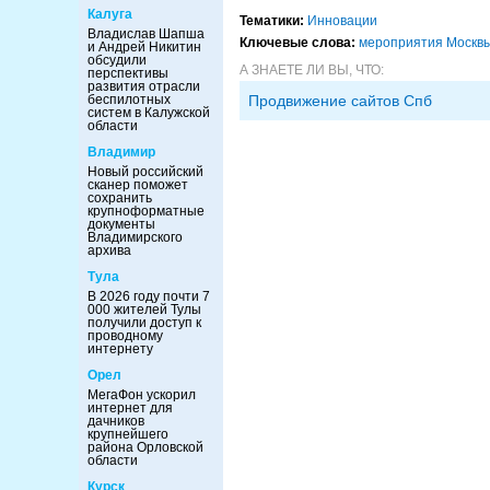
Калуга
Тематики:
Инновации
Владислав Шапша
Ключевые слова:
мероприятия Москв
и Андрей Никитин
обсудили
А ЗНАЕТЕ ЛИ ВЫ, ЧТО:
перспективы
развития отрасли
беспилотных
Продвижение сайтов Спб
систем в Калужской
области
Владимир
Новый российский
сканер поможет
сохранить
крупноформатные
документы
Владимирского
архива
Тула
В 2026 году почти 7
000 жителей Тулы
получили доступ к
проводному
интернету
Орел
МегаФон ускорил
интернет для
дачников
крупнейшего
района Орловской
области
Курск