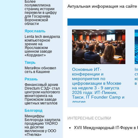
Более
полумиллиона
Актуальная информация на сайте
страниц истории
перевели в цифру
для Госархива
Воронежской
области
Ярославль
Lenta tech внедрила
компьютерное
зрение на
Ярославском
шинном заводе
«Кордиант»
Тверь
МегаФон обновил
Основные ИТ-
I
сеть в Кашине
конференции и
с
мероприятия по
к
Рязань
цифровизации в Москве
в
Финансовый архив
на неделе 3 - 9 августа
Directum СЭД+ стал
центром налогового
2026 года: ИТ-Пикник,
мониторинга на
Такси, IT Founder Camp и
Приокском заводе
другие
цветных металлов
Белгород
Минцифры
ИНТЕРЕСНЫЕ ССЫЛКИ
Белгорода закупила
продукцию YADRO
на десятки
XVII Международный IT-Форум в 
миллионов у ООО
«Пчелка»