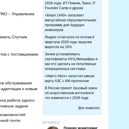
2026 года: ИТ-Пикник, Такси, IT
Founder Camp и другие
 РАО – Управление
«Бюро 1440» запускает
масштабную образовательную
программу для будущих
инженеров
никель Спутник
Яндекс отчитался по итогам II
квартала 2026 года: выручка
выросла на 16%
тов с поставщиками
Зачем устанавливать
сертификаты НУЦ Минцифры и
как это сделать на популярных
операционных системах
«Авито Авто» запустил умную
карту АЗС с ИИ-прогнозом
ров обслуживания
В России принят базовый закон
 адаптации к новым
об искусственном интеллекте:
что изменится с 2026 года
ена работа одного
ложные задачи.
Все новости
возможностей
нной почте
ИТ-КЛАСС
Почему мониторинг