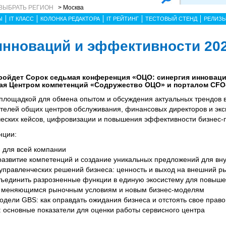
ВЫБРАТЬ РЕГИОН
> Москва
Ы
IT КЛАСС
КОЛОНКА РЕДАКТОРА
IT РЕЙТИНГ
ТЕСТОВЫЙ СТЕНД
РЕЛИЗ
инноваций и эффективности 20
пройдет Сорок седьмая конференция «ОЦО: синергия инноваци
ая Центром компетенций «Содружество ОЦО» и порталом CFO-
площадкой для обмена опытом и обсуждения актуальных трендов 
телей общих центров обслуживания, финансовых директоров и экс
еских кейсов, цифровизации и повышения эффективности бизнес-
нции:
 для всей компании
развитие компетенций и создание уникальных предложений для вн
 управленческих решений бизнеса: ценность и выход на внешний р
объединить разрозненные функции в единую экосистему для повыш
к меняющимся рыночным условиям и новым бизнес-моделям
дели GBS: как оправдать ожидания бизнеса и отстоять свое право
 основные показатели для оценки работы сервисного центра