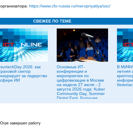
 организатора:
https://www.cfo-russia.ru/meropriyatiya/ssc/
СВЕЖЕЕ ПО ТЕМЕ
nsurtechDay 2026: как
Основные ИТ-
В МИФИ
траховой сектор
конференции и
летняя 
онкурирует за лидерство
мероприятия по
криптог
 сфере ИИ
цифровизации в Москве
информ
на неделе 27 июля - 2
безопас
августа 2026 года: Kuber
Community Day, Summer
Digital Fest, Будущее
исследований в
корпорациях и другие
Югре завершил работу