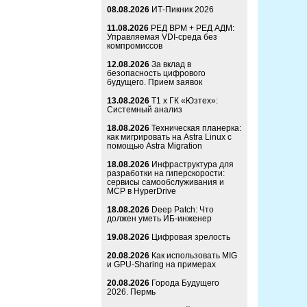
08.08.2026
ИТ-Пикник 2026
11.08.2026
РЕД ВРМ + РЕД АДМ:
Управляемая VDI-среда без
компромиссов
12.08.2026
За вклад в
безопасность цифрового
будущего. Прием заявок
13.08.2026
Т1 x ГК «Юзтех»:
Системный анализ
18.08.2026
Техническая планерка:
как мигрировать на Astra Linux с
помощью Astra Migration
18.08.2026
Инфраструктура для
разработки на гиперскорости:
сервисы самообслуживания и
MCP в HyperDrive
18.08.2026
Deep Patch: Что
должен уметь ИБ-инженер
19.08.2026
Цифровая зрелость
20.08.2026
Как использовать MIG
и GPU-Sharing на примерах
20.08.2026
Города Будущего
2026. Пермь