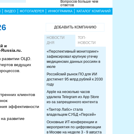
Вопросов больше чем
ответов
Ы
ВИДЕО
ФОТОГАЛЕРЕЯ
ИНФОГРАФИКА
КАТАЛОГ КОМПАНИЙ
26
ДОБАВИТЬ КОМПАНИЮ
НОВОСТИ
ТОП-
ДНЯ
НОВОСТИ
й и
Russia.ru.
«Перспективный мониторинг»
зафиксировал крупную утечку
в развитии ОЦО.
медицинских данных россиян в
пертов ведущих
июле
процессов.
Российский рынок ПО для ИИ
достигнет 95 млрд рублей к 2030
году
Apple на несколько часов
утренних клиентов
удалила Telegram из App Store
ынок
из-за запрещенного контента
ения эффективности
«Тантор Лабс» стала
владельцем СУБД «Персей»
 на развитие
Основные ИТ-конференции и
мероприятия по цифровизации
в Москве на неделе 3 - 9 августа