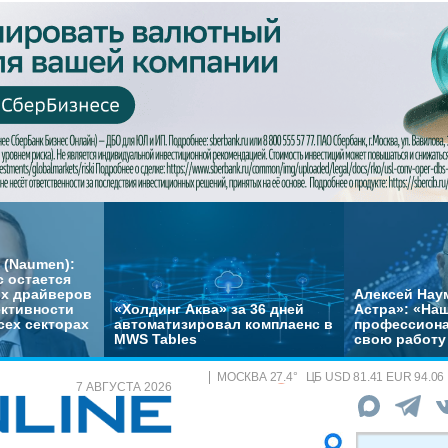
 (Naumen):
с остается
их драйверов
Алексей Нау
ктивности
«Холдинг Аква» за 36 дней
Астра»: «На
сех секторах
автоматизировал комплаенс в
профессиона
MWS Tables
свою работу 
МОСКВА
27.4
°
ЦБ
USD 81.41 EUR 94.06
7 АВГУСТА 2026