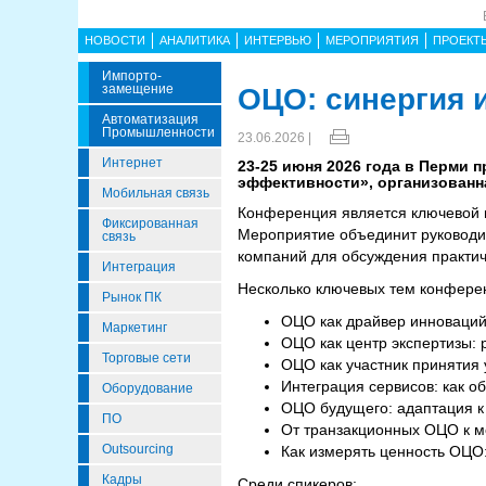
НОВОСТИ
АНАЛИТИКА
ИНТЕРВЬЮ
МЕРОПРИЯТИЯ
ПРОЕКТ
Импорто­
Замещение
ОЦО: синергия 
Автоматизация
Промышленности
23.06.2026 |
Интернет
23-25 июня 2026 года в Перми 
эффективности», организованн
Мобильная связь
Конференция является ключевой 
Фиксированная
Мероприятие объединит руководи
связь
компаний для обсуждения практич
Интеграция
Несколько ключевых тем конфере
Рынок ПК
ОЦО как драйвер инноваций
Маркетинг
ОЦО как центр экспертизы: 
Торговые сети
ОЦО как участник принятия
Интеграция сервисов: как 
Оборудование
ОЦО будущего: адаптация 
ПО
От транзакционных ОЦО к мо
Outsourcing
Как измерять ценность ОЦО:
Кадры
Среди спикеров: