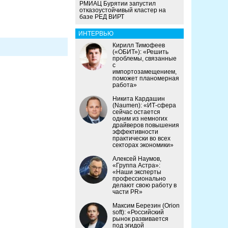
РМИАЦ Бурятии запустил
отказоустойчивый кластер на
базе РЕД ВИРТ
ИНТЕРВЬЮ
Кирилл Тимофеев
(«ОБИТ»): «Решить
проблемы, связанные
с
импортозамещением,
поможет планомерная
работа»
Никита Кардашин
(Naumen): «ИТ-сфера
сейчас остается
одним из немногих
драйверов повышения
эффективности
практически во всех
секторах экономики»
Алексей Наумов,
«Группа Астра»:
«Наши эксперты
профессионально
делают свою работу в
части PR»
Максим Березин (Orion
soft): «Российский
рынок развивается
под эгидой