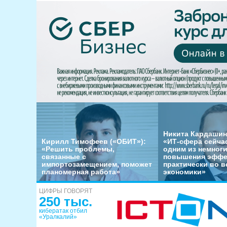
Никита Кардашин
Кирилл Тимофеев («ОБИТ»):
«ИТ-сфера сейча
«Решить проблемы,
одним из немног
связанные с
повышения эффе
импортозамещением, поможет
практически во в
планомерная работа»
экономики»
ЦИФРЫ ГОВОРЯТ
250 тыс.
кибератак отбил
«Уралкалий»