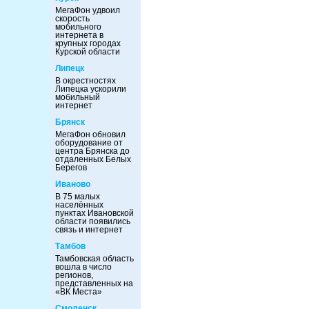
МегаФон удвоил
скорость
мобильного
интернета в
крупных городах
Курской области
Липецк
В окрестностях
Липецка ускорили
мобильный
интернет
Брянск
МегаФон обновил
оборудование от
центра Брянска до
отдаленных Белых
Берегов
Иваново
В 75 малых
населённых
пунктах Ивановской
области появились
связь и интернет
Тамбов
Тамбовская область
вошла в число
регионов,
представленных на
«ВК Места»
Смоленск