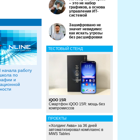
– это не набор
графиков, а основа
управления ИТ-
системой
Зашифровано не
значит невидимо:
как искать угрозы
без расшифровки
ТЕСТОВЫЙ СТЕНД
 начала работу
школа по
рафии и
ационной
ности
iQOO 15R
Смартфон iQOO 15R: мощь без
компромиссов
ПРОЕКТЫ
«Холдинг Аква» за 36 дней
автоматизировал комплаенс в
MWS Tables