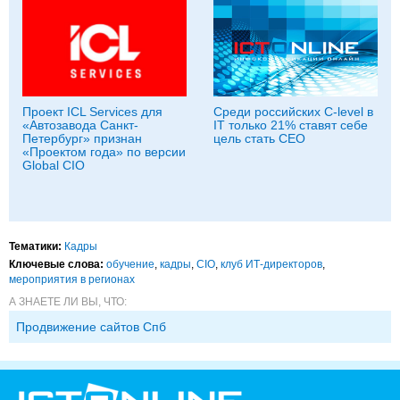
Проект ICL Services для
Среди российских C-level в
«Автозавода Санкт-
IT только 21% ставят себе
Петербург» признан
цель стать CEO
«Проектом года» по версии
Global CIO
Тематики:
Кадры
Ключевые слова:
обучение
,
кадры
,
CIO
,
клуб ИТ-директоров
,
мероприятия в регионах
А ЗНАЕТЕ ЛИ ВЫ, ЧТО:
Продвижение сайтов Спб