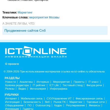
Тематики:
Маркетинг
Ключевые слова:
мероприятия Москвы
А ЗНАЕТЕ ЛИ ВЫ, ЧТО:
Продвижение сайтов Спб
О проекте
© 2004-2026 При использовании материалов ссылка на ict-online.ru обязательна
РАЗДЕЛЫ
Новости
Аналитика
Интервью
Мероприятия
Проекты
IT класс
Колонка редактора
IT рейтинг
ICT Life
Тестовый стенд
Фигура речи
Релизы
Видео
Фотогалерея
Инфографика
РУБРИКИ
Интернет
Мобильная связь
CIO/Управление ИТ
Фиксированная связь
Интеграция
Безопасность
Веб
Рынок ПК
Маркетинг
Торговые сети
Оборудование
ПО
Outsourcing
Кадры
Регулирование
Финансы
Инновации
Гаджеты