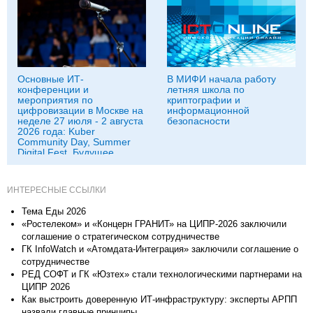
Основные ИТ-
В МИФИ начала работу
конференции и
летняя школа по
мероприятия по
криптографии и
цифровизации в Москве на
информационной
неделе 27 июля - 2 августа
безопасности
2026 года: Kuber
Community Day, Summer
Digital Fest, Будущее
исследований в
корпорациях и другие
ИНТЕРЕСНЫЕ ССЫЛКИ
Тема Еды 2026
«Ростелеком» и «Концерн ГРАНИТ» на ЦИПР-2026 заключили
соглашение о стратегическом сотрудничестве
ГК InfoWatch и «Атомдата-Интеграция» заключили соглашение о
сотрудничестве
РЕД СОФТ и ГК «Юзтех» стали технологическими партнерами на
ЦИПР 2026
Как выстроить доверенную ИТ-инфраструктуру: эксперты АРПП
назвали главные принципы