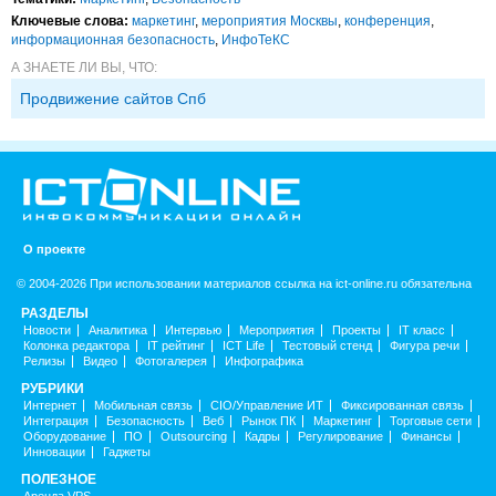
Ключевые слова:
маркетинг
,
мероприятия Москвы
,
конференция
,
информационная безопасность
,
ИнфоТеКС
А ЗНАЕТЕ ЛИ ВЫ, ЧТО:
Продвижение сайтов Спб
О проекте
© 2004-2026 При использовании материалов ссылка на ict-online.ru обязательна
РАЗДЕЛЫ
Новости
Аналитика
Интервью
Мероприятия
Проекты
IT класс
Колонка редактора
IT рейтинг
ICT Life
Тестовый стенд
Фигура речи
Релизы
Видео
Фотогалерея
Инфографика
РУБРИКИ
Интернет
Мобильная связь
CIO/Управление ИТ
Фиксированная связь
Интеграция
Безопасность
Веб
Рынок ПК
Маркетинг
Торговые сети
Оборудование
ПО
Outsourcing
Кадры
Регулирование
Финансы
Инновации
Гаджеты
ПОЛЕЗНОЕ
Аренда VPS