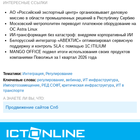
ИНТЕРЕСНЫЕ ССЫЛКИ
АО «Российский экспортный центр» организовывает деловую
миссию в области промышленных решений в Республику Сербию
Московский метрополитен переводит платежное оборудование на
ОС Astra Linux
ИИ-трансформация без катастроф: внедряем корпоративный ИИ
Белорусский интегратор «АВЕКТИС» оптимизировал сервисную
поддержку и контроль SLA с помощью 1С:ITILIUM
MANGO OFFICE подвел итоги использования своих продуктов
компаниями Поволжья за I квартал 2026 года
Тематики:
Интеграция
,
Регулирование
Ключевые слова:
регулирование
,
вебинар
,
ИТ инфраструктура
,
Импорто­замещение
,
РЕД СОФТ
,
критическая инфраструктура
,
ИТ в
транспорте
А ЗНАЕТЕ ЛИ ВЫ, ЧТО:
Продвижение сайтов Спб