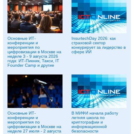
Основные ИТ-
InsurtechDay 2026: как
конференции и
страховой сектор
мероприятия по
конкурирует за лидерство в
цифровизации в Москве на
сфере ИИ
неделе 3 - 9 августа 2026
года: ИТ-Пикник, Такси, IT
Founder Camp и другие
Основные ИТ-
В МИФИ начала работу
конференции и
летняя школа по
мероприятия по
криптографии и
цифровизации в Москве на
информационной
неделе 27 июля - 2 августа
безопасности