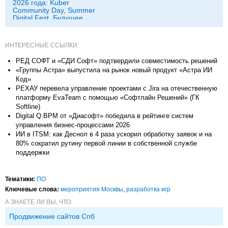
2026 года: Kuber
Community Day, Summer
Digital Fest, Будущее
исследований в
корпорациях и другие
ИНТЕРЕСНЫЕ ССЫЛКИ
РЕД СОФТ и «СДИ Софт» подтвердили совместимость решений
«Группы Астра» выпустила на рынок новый продукт «Астра ИИ
Код»
РЕХАУ перевела управление проектами с Jira на отечественную
платформу EvaTeam с помощью «Софтлайн Решений» (ГК
Softline)
Digital Q.BPM от «Диасофт» победила в рейтинге систем
управления бизнес-процессами 2026
ИИ в ITSM: как Деснол в 4 раза ускорил обработку заявок и на
80% сократил рутину первой линии в собственной службе
поддержки
Тематики:
ПО
Ключевые слова:
мероприятия Москвы
,
разработка игр
А ЗНАЕТЕ ЛИ ВЫ, ЧТО:
Продвижение сайтов Спб