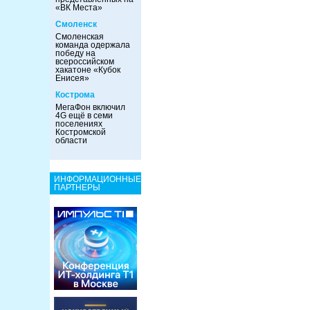
«ВК Места»
Смоленск
Смоленская
команда одержала
победу на
всероссийском
хакатоне «Кубок
Енисея»
Кострома
МегаФон включил
4G ещё в семи
поселениях
Костромской
области
ИНФОРМАЦИОННЫЕ
ПАРТНЕРЫ