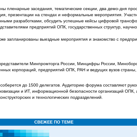
ы пленарные заседания, тематические секции, два демо-дня пр
ция, презентации на стендах и неформальные мероприятия. Участн
енными разработками, обсудить успешные кейсы цифровой трансф
едставителями предприятий ОПК, государственных структур, научно
кже запланированы выездные мероприятия и знакомство с предпр
представители Минпромторга России, Минцифры России, Минобор
енных корпораций, предприятий ОПК, РАН и ведущих вузов страны,
соберется до 1500 делегатов. Аудиторию форума составляют руко
овизации и ИТ, информационной безопасности организаций ОПК, 
онструкторских и технологических подразделений.
СВЕЖЕЕ ПО ТЕМЕ