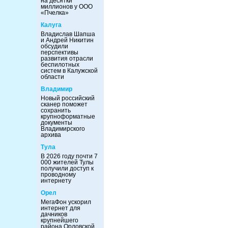
на десятки
миллионов у ООО
«Пчелка»
Калуга
Владислав Шапша
и Андрей Никитин
обсудили
перспективы
развития отрасли
беспилотных
систем в Калужской
области
Владимир
Новый российский
сканер поможет
сохранить
крупноформатные
документы
Владимирского
архива
Тула
В 2026 году почти 7
000 жителей Тулы
получили доступ к
проводному
интернету
Орел
МегаФон ускорил
интернет для
дачников
крупнейшего
района Орловской