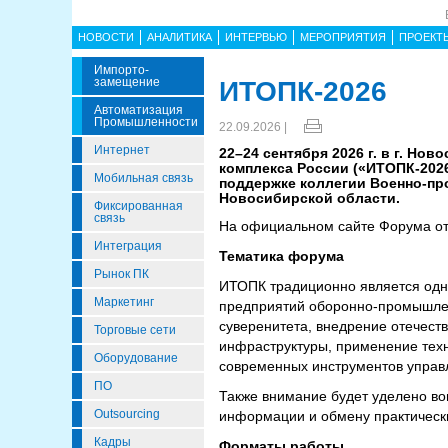
НОВОСТИ
АНАЛИТИКА
ИНТЕРВЬЮ
МЕРОПРИЯТИЯ
ПРОЕКТ
Импорто­
Замещение
ИТОПК-2026
Автоматизация
Промышленности
22.09.2026 |
Интернет
22–24 сентября 2026 г. в г. Н
комплекса России («ИТОПК-202
Мобильная связь
поддержке коллегии Военно-п
Новосибирской области.
Фиксированная
связь
На официальном сайте Форума о
Интеграция
Тематика форума
Рынок ПК
ИТОПК традиционно является одн
Маркетинг
предприятий оборонно-промышленн
суверенитета, внедрение отечес
Торговые сети
инфраструктуры, применение техн
Оборудование
современных инструментов управ
ПО
Также внимание будет уделено в
Outsourcing
информации и обмену практическ
Кадры
Форматы работы