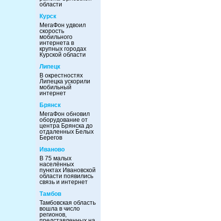
области
Курск
МегаФон удвоил
скорость
мобильного
интернета в
крупных городах
Курской области
Липецк
В окрестностях
Липецка ускорили
мобильный
интернет
Брянск
МегаФон обновил
оборудование от
центра Брянска до
отдаленных Белых
Берегов
Иваново
В 75 малых
населённых
пунктах Ивановской
области появились
связь и интернет
Тамбов
Тамбовская область
вошла в число
регионов,
представленных на