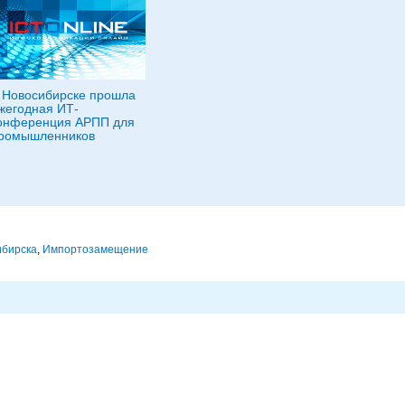
 Новосибирске прошла
жегодная ИТ-
онференция АРПП для
ромышленников
ибирска
,
Импорто­замещение