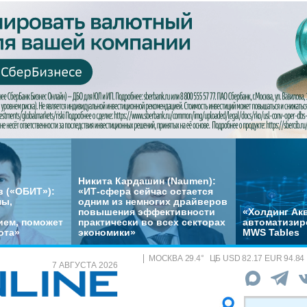
Никита Кардашин (Naumen):
 («ОБИТ»):
«ИТ-сфера сейчас остается
мы,
одним из немногих драйверов
повышения эффективности
«Холдинг Акв
ем, поможет
практически во всех секторах
автоматизир
ота»
экономики»
MWS Tables
МОСКВА
29.4
°
ЦБ
USD 82.17 EUR 94.84
7 АВГУСТА 2026