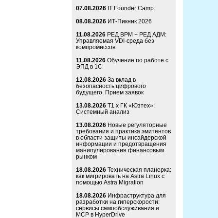
07.08.2026
IT Founder Camp
08.08.2026
ИТ-Пикник 2026
11.08.2026
РЕД ВРМ + РЕД АДМ:
Управляемая VDI-среда без
компромиссов
11.08.2026
Обучение по работе с
ЭПД в 1С
12.08.2026
За вклад в
безопасность цифрового
будущего. Прием заявок
13.08.2026
Т1 x ГК «Юзтех»:
Системный анализ
13.08.2026
Новые регуляторные
требования и практика эмитентов
в области защиты инсайдерской
информации и предотвращения
манипулирования финансовым
рынком
18.08.2026
Техническая планерка:
как мигрировать на Astra Linux с
помощью Astra Migration
18.08.2026
Инфраструктура для
разработки на гиперскорости:
сервисы самообслуживания и
MCP в HyperDrive