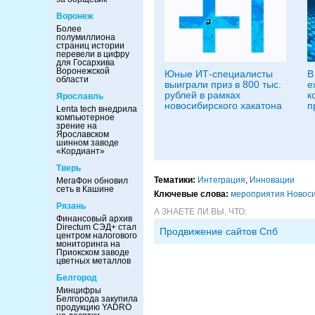
Воронеж
Более
полумиллиона
страниц истории
перевели в цифру
для Госархива
Воронежской
Юные ИТ-специалисты
В
области
выиграли приз в 800 тыс.
е
рублей в рамках
к
Ярославль
новосибирского хакатона
п
Lenta tech внедрила
компьютерное
зрение на
Ярославском
шинном заводе
«Кордиант»
Тверь
Тематики:
Интеграция
,
Инновации
МегаФон обновил
сеть в Кашине
Ключевые слова:
мероприятия Новос
Рязань
А ЗНАЕТЕ ЛИ ВЫ, ЧТО:
Финансовый архив
Directum СЭД+ стал
Продвижение сайтов Спб
центром налогового
мониторинга на
Приокском заводе
цветных металлов
Белгород
Минцифры
Белгорода закупила
продукцию YADRO