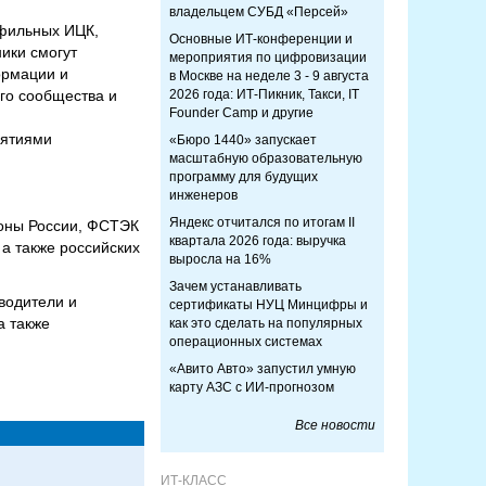
владельцем СУБД «Персей»
офильных ИЦК,
Основные ИТ-конференции и
ики смогут
мероприятия по цифровизации
ормации и
в Москве на неделе 3 - 9 августа
го сообщества и
2026 года: ИТ-Пикник, Такси, IT
Founder Camp и другие
иятиями
«Бюро 1440» запускает
масштабную образовательную
программу для будущих
инженеров
Яндекс отчитался по итогам II
оны России, ФСТЭК
квартала 2026 года: выручка
 а также российских
выросла на 16%
Зачем устанавливать
водители и
сертификаты НУЦ Минцифры и
а также
как это сделать на популярных
операционных системах
«Авито Авто» запустил умную
карту АЗС с ИИ-прогнозом
Все новости
ИТ-КЛАСС