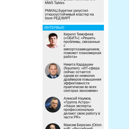
MWS Tables
РМИАЦ Бурятии запустил
отказоустойчивый кластер на
базе РЕД ВИРТ
ИНТЕРВЬЮ
Кирилл Тимофеев
(«ОБИТ»): «Решить
проблемы, связанные
с
импортозамещением,
поможет планомерная
работа»
Никита Кардашин
(Naumen): «ИТ-сфера
сейчас остается
одним из немногих
драйверов повышения
эффективности
практически во всех
секторах экономики»
Алексей Наумов,
«Группа Астра»:
«Наши эксперты
профессионально
делают свою работу в
части PR»
Максим Березин (Orion
soft): «Российский