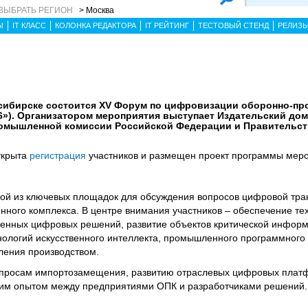
ВЫБРАТЬ РЕГИОН
> Москва
Ы
IT КЛАСС
КОЛОНКА РЕДАКТОРА
IT РЕЙТИНГ
ТЕСТОВЫЙ СТЕНД
РЕЛИЗ
овосибирске состоится XV Форум по цифровизации оборонно-
6»). Организатором мероприятия выступает Издательский дом
ромышленной комиссии Российской Федерации и Правительст
ткрыта
регистрация
участников и размещен проект программы меро
ой из ключевых площадок для обсуждения вопросов цифровой тр
ого комплекса. В центре внимания участников – обеспечение те
твенных цифровых решений, развитие объектов критической инфор
ологий искусственного интеллекта, промышленного программного
ления производством.
опросам импортозамещения, развитию отраслевых цифровых плат
им опытом между предприятиями ОПК и разработчиками решений.