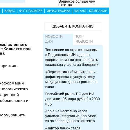
Вопросов больше чем
ответов
Ы
ВИДЕО
ФОТОГАЛЕРЕЯ
ИНФОГРАФИКА
КАТАЛОГ КОМПАНИЙ
ДОБАВИТЬ КОМПАНИЮ
НОВОСТИ
ТОП-
ДНЯ
НОВОСТИ
промышленного
 «Коннект» при
Технологии на страже природы:
ва
в Подмосковье ИИ и дроны
впервые помогли оштрафовать
владельца участка за борщевик
приятия.
«Перспективный мониторинг»
зафиксировал крупную утечку
медицинских данных россиян в
ансформации
июле
хнологического
Российский рынок ПО для ИИ
мационной
достигнет 95 млрд рублей к 2030
 обеспечения и
году
Apple на несколько часов
форм, защите
удалила Telegram из App Store
из-за запрещенного контента
«Тантор Лабс» стала