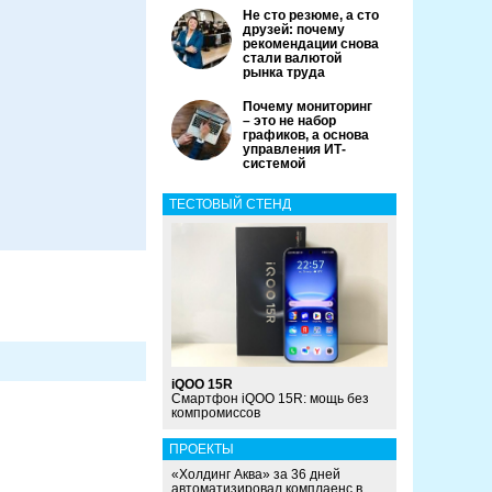
Не сто резюме, а сто
друзей: почему
рекомендации снова
стали валютой
рынка труда
Почему мониторинг
– это не набор
графиков, а основа
управления ИТ-
системой
ТЕСТОВЫЙ СТЕНД
iQOO 15R
Смартфон iQOO 15R: мощь без
компромиссов
ПРОЕКТЫ
«Холдинг Аква» за 36 дней
автоматизировал комплаенс в