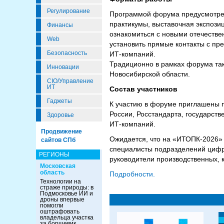
Регулирование
Программой форума предусмотрен
практикумы, выставочная экспози
Финансы
ознакомиться с новыми отечеств
Web
установить прямые контакты с пр
Безопасность
ИТ-компаний.
Традиционно в рамках форума та
Инновации
Новосибирской области.
CIO/Управление
ИТ
Состав участников
Гаджеты
К участию в форуме приглашены 
России, Росстандарта, государств
Здоровье
ИТ-компаний.
Продвижение
Ожидается, что на «ИТОПК-2026» 
сайтов СПб
специалисты подразделений цифр
РЕГИОНЫ
руководители производственных, к
Московская
область
Подробности.
Технологии на
страже природы: в
Подмосковье ИИ и
дроны впервые
помогли
оштрафовать
владельца участка
за борщевик