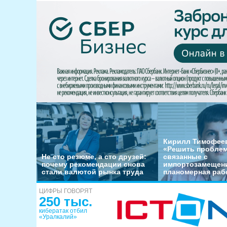
Кирилл Тимофеев
«Решить пробле
Не сто резюме, а сто друзей:
связанные с
почему рекомендации снова
импортозамещени
стали валютой рынка труда
планомерная раб
ЦИФРЫ ГОВОРЯТ
250 тыс.
кибератак отбил
«Уралкалий»