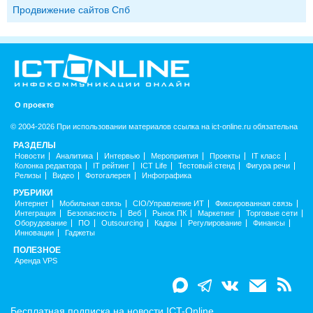
Продвижение сайтов Спб
О проекте
© 2004-2026 При использовании материалов ссылка на ict-online.ru обязательна
РАЗДЕЛЫ
Новости
Аналитика
Интервью
Мероприятия
Проекты
IT класс
Колонка редактора
IT рейтинг
ICT Life
Тестовый стенд
Фигура речи
Релизы
Видео
Фотогалерея
Инфографика
РУБРИКИ
Интернет
Мобильная связь
CIO/Управление ИТ
Фиксированная связь
Интеграция
Безопасность
Веб
Рынок ПК
Маркетинг
Торговые сети
Оборудование
ПО
Outsourcing
Кадры
Регулирование
Финансы
Инновации
Гаджеты
ПОЛЕЗНОЕ
Аренда VPS
Бесплатная подписка на новости ICT-Online