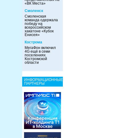
«ВК Места»
Смоленск
Смоленская
команда одержала
победу на
всероссийском
хакатоне «Кубок
Енисея»
Кострома
МегаФон включил
4G ещё в семи
поселениях
Костромской
области
ИНФОРМАЦИОННЫЕ
ПАРТНЕРЫ