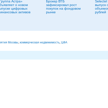
Группа Астра»
Брокер ВТБ
Selecte
бъявляет о новом
зафиксировал рост
выпуск 
ыпуске цифровых
покупок на фондовом
объемом
инансовых активов
рынке
рублей
иятия Москвы
,
коммерческая недвижимость
,
ЦФА