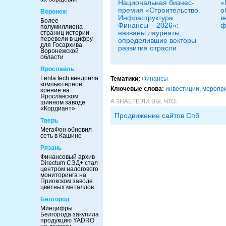
Национальная бизнес-
«
премия «Строительство.
о
Воронеж
Инфраструктура.
в
Более
Финансы – 2026»:
ф
полумиллиона
названы лауреаты,
страниц истории
перевели в цифру
определившие векторы
для Госархива
развития отрасли
Воронежской
области
Ярославль
Lenta tech внедрила
Тематики:
Финансы
компьютерное
Ключевые слова:
инвестиции
,
меропр
зрение на
Ярославском
А ЗНАЕТЕ ЛИ ВЫ, ЧТО:
шинном заводе
«Кордиант»
Продвижение сайтов Спб
Тверь
МегаФон обновил
сеть в Кашине
Рязань
Финансовый архив
Directum СЭД+ стал
центром налогового
мониторинга на
Приокском заводе
цветных металлов
Белгород
Минцифры
Белгорода закупила
продукцию YADRO