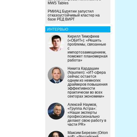
MWS Tables
РМИАЦ Бурятии запустил
отказоустойчивый кластер на
базе РЕД ВИРТ
ИНТЕРВЬЮ
Кирилл Тимофеев
(«ОБИТ»): «Решить
проблемы, связанные
с
импортозамещением,
поможет планомерная
работа»
Никита Кардашин
(Naumen): «ИТ-сфера
сейчас остается
одним из немногих
драйверов повышения
эффективности
практически во всех
секторах экономики»
Алексей Наумов,
«Группа Астра»:
«Наши эксперты
профессионально
делают свою работу в
части PR»
Максим Березин (Orion
soft): «Российский