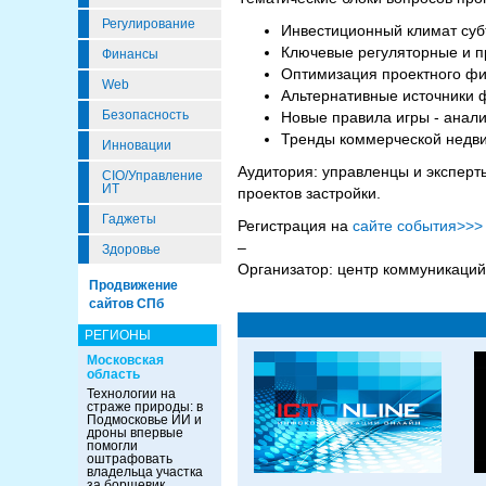
Регулирование
Инвестиционный климат субъ
Ключевые регуляторные и п
Финансы
Оптимизация проектного фи
Web
Альтернативные источники 
Безопасность
Новые правила игры - анал
Тренды коммерческой недви
Инновации
Аудитория: управленцы и эксперт
CIO/Управление
ИТ
проектов застройки.
Гаджеты
Регистрация на
сайте события>>>
–
Здоровье
Организатор: центр коммуникаций
Продвижение
сайтов СПб
РЕГИОНЫ
Московская
область
Технологии на
страже природы: в
Подмосковье ИИ и
дроны впервые
помогли
оштрафовать
владельца участка
за борщевик