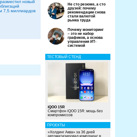
l разместил новый
Не сто резюме, а сто
облигаций
друзей: почему
 7,5 миллиардов
рекомендации снова
стали валютой
рынка труда
Почему мониторинг
– это не набор
графиков, а основа
управления ИТ-
системой
ТЕСТОВЫЙ СТЕНД
iQOO 15R
Смартфон iQOO 15R: мощь без
компромиссов
ПРОЕКТЫ
«Холдинг Аква» за 36 дней
автоматизировал комплаенс в