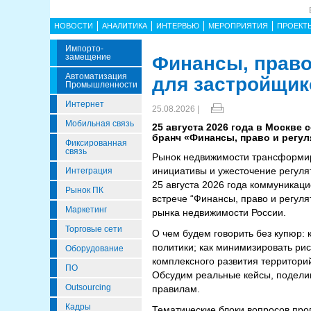
НОВОСТИ
АНАЛИТИКА
ИНТЕРВЬЮ
МЕРОПРИЯТИЯ
ПРОЕКТ
Импорто­
Замещение
Финансы, право
Автоматизация
для застройщик
Промышленности
Интернет
25.08.2026 |
Мобильная связь
25 августа 2026 года в Москве
бранч «Финансы, право и регул
Фиксированная
связь
Рынок недвижимости трансформир
инициативы и ужесточение регуля
Интеграция
25 августа 2026 года коммуникац
Рынок ПК
встрече “Финансы, право и регуля
Маркетинг
рынка недвижимости России.
Торговые сети
О чем будем говорить без купюр:
политики; как минимизировать ри
Оборудование
комплексного развития территори
ПО
Обсудим реальные кейсы, поделим
Outsourcing
правилам.
Кадры
Тематические блоки вопросов пр