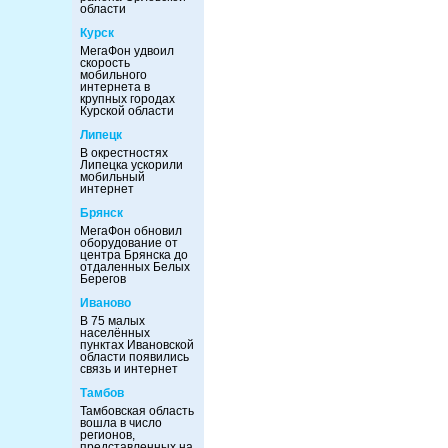
области
Курск
МегаФон удвоил
скорость
мобильного
интернета в
крупных городах
Курской области
Липецк
В окрестностях
Липецка ускорили
мобильный
интернет
Брянск
МегаФон обновил
оборудование от
центра Брянска до
отдаленных Белых
Берегов
Иваново
В 75 малых
населённых
пунктах Ивановской
области появились
связь и интернет
Тамбов
Тамбовская область
вошла в число
регионов,
представленных на