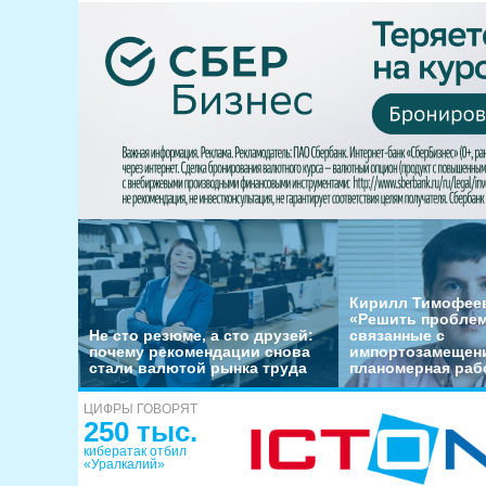
Кирилл Тимофеев
«Решить пробле
Не сто резюме, а сто друзей:
связанные с
почему рекомендации снова
импортозамещени
стали валютой рынка труда
планомерная раб
ЦИФРЫ ГОВОРЯТ
250 тыс.
кибератак отбил
«Уралкалий»