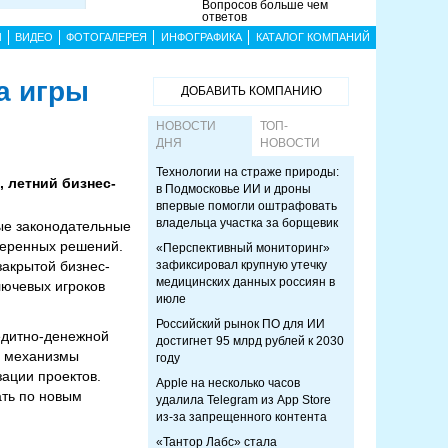
Вопросов больше чем
ответов
Ы
ВИДЕО
ФОТОГАЛЕРЕЯ
ИНФОГРАФИКА
КАТАЛОГ КОМПАНИЙ
а игры
ДОБАВИТЬ КОМПАНИЮ
НОВОСТИ
ТОП-
ДНЯ
НОВОСТИ
Технологии на страже природы:
, летний бизнес-
в Подмосковье ИИ и дроны
впервые помогли оштрафовать
владельца участка за борщевик
ые законодательные
веренных решений.
«Перспективный мониторинг»
закрытой бизнес-
зафиксировал крупную утечку
медицинских данных россиян в
лючевых игроков
июле
Российский рынок ПО для ИИ
редитно-денежной
достигнет 95 млрд рублей к 2030
е механизмы
году
зации проектов.
Apple на несколько часов
ать по новым
удалила Telegram из App Store
из-за запрещенного контента
«Тантор Лабс» стала