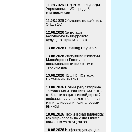
11.08.2026
РЕД ВРМ + РЕД АДМ:
Управляемая VDI-среда без
компромиссов
11.08.2026
Обучение по работе с
ЭПД в 1С
12.08.2026
За вклад в
безопасность цифрового
будущего. Прием заявок
13.08.2026
IT Sailing Day 2026
13.08.2026
Заседание комиссии
Минобороны России по
инновационным проектам и
технологиям
13.08.2026
Т1 x ГК «Юзтех»:
Системный анализ
13.08.2026
Новые регуляторные
требования и практика эмитентов
в области защиты инсайдерской
информации и предотвращения
манипулирования финансовым
рынком
18.08.2026
Техническая планерка:
как мигрировать на Astra Linux с
помощью Astra Migration
18.08.2026
Инфраструктура для