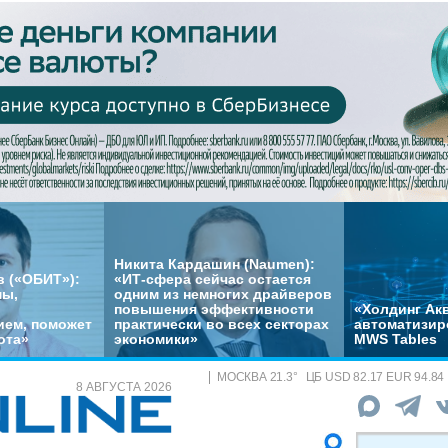
Никита Кардашин (Naumen):
 («ОБИТ»):
«ИТ-сфера сейчас остается
мы,
одним из немногих драйверов
повышения эффективности
«Холдинг Акв
ем, поможет
практически во всех секторах
автоматизир
ота»
экономики»
MWS Tables
МОСКВА
21.3
°
ЦБ
USD 82.17 EUR 94.84
8 АВГУСТА 2026