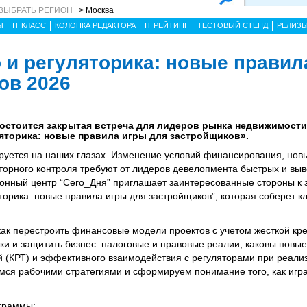
ВЫБРАТЬ РЕГИОН
> Москва
Ы
IT КЛАСС
КОЛОНКА РЕДАКТОРА
IT РЕЙТИНГ
ТЕСТОВЫЙ СТЕНД
РЕЛИЗ
 и регуляторика: новые правил
ов 2026
 состоится закрытая встреча для лидеров рынка недвижимости
яторика: новые правила игры для застройщиков».
уется на наших глазах. Изменение условий финансирования, нов
торного контроля требуют от лидеров девелопмента быстрых и вы
ионный центр “Сего_Дня” приглашает заинтересованные стороны к 
торика: новые правила игры для застройщиков”, которая соберет к
 как перестроить финансовые модели проектов с учетом жесткой к
ски и защитить бизнес: налоговые и правовые реалии; каковы новы
й (КРТ) и эффективного взаимодействия с регуляторами при реали
ся рабочими стратегиями и сформируем понимание того, как игр
ограммы: