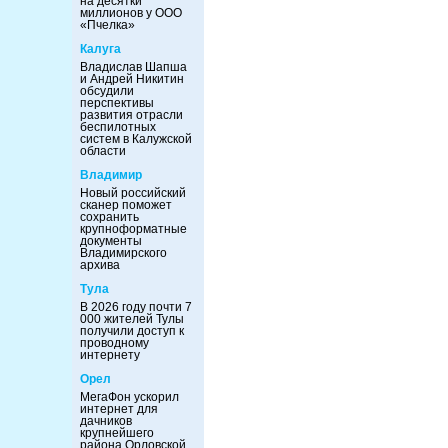
на десятки
миллионов у ООО
«Пчелка»
Калуга
Владислав Шапша
и Андрей Никитин
обсудили
перспективы
развития отрасли
беспилотных
систем в Калужской
области
Владимир
Новый российский
сканер поможет
сохранить
крупноформатные
документы
Владимирского
архива
Тула
В 2026 году почти 7
000 жителей Тулы
получили доступ к
проводному
интернету
Орел
МегаФон ускорил
интернет для
дачников
крупнейшего
района Орловской