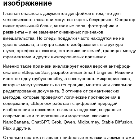
изображение
Главная опасность документов-дипфейков в том, что для
человеческого глаза они могут выглядеть безупречно. Оператор
видит привычный бланк, читаемые поля, фотографию и
реквизиты – и не замечает очевидных признаков
вмешательства. Но следы подделки часто находятся не на
уровне смысла, а внутри самого изображения: в структуре
шума, артефактах сжатия, статистике пикселей, границах между
фрагментами и других низкоуровневых признаках.
Именно такие признаки анализирует новая версия антифрод-
системы «Шерлок 3o», разработанная Smart Engines. Решение
ищет не одну грубую ошибку, а совокупность микропризнаков,
которые могут указывать на генерацию, монтаж или локальное
редактирование документа. В отличие от семантических
методов, которые проверяют логические противоречия в
содержании, «Шерлок» работает с цифровой природой
изображения и позволяет выявлять подделки, созданные
современными генеративными моделями, включая
NanoBanana, ChatGPT, Grok, Qwen, Midjourney, Stable Diffusion,
Flux и другие.
Отдельно система выявляет цифровые коллажи с документами,