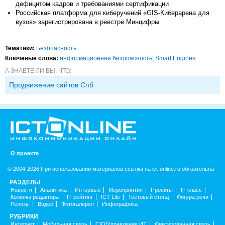
дефицитом кадров и требованиями сертификации
Российская платформа для киберучений «GIS-Киберарена для
вузов» зарегистрирована в реестре Минцифры
Тематики:
Безопасность
Ключевые слова:
информационная безопасность
,
Smart Engines
А ЗНАЕТЕ ЛИ ВЫ, ЧТО:
Продвижение сайтов Спб
О проекте
© 2004-2026 При использовании материалов ссылка на ict-online.ru обязательна
РАЗДЕЛЫ
Новости
Аналитика
Интервью
Мероприятия
Проекты
IT класс
Колонка редактора
IT рейтинг
ICT Life
Тестовый стенд
Фигура речи
Релизы
Видео
Фотогалерея
Инфографика
РУБРИКИ
Интернет
Мобильная связь
CIO/Управление ИТ
Фиксированная связь