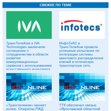
СВЕЖЕЕ ПО ТЕМЕ
ТрансТелеКом и IVA
ИнфоТеКС и
Technologies заключили
ТрансТелеКом провели
соглашение о
успешные испытания по
сотрудничестве в области
интеграции системы
развития
квантового распределения
коммуникационных
ключей в оптическую
сервисов с использованием
транспортную сеть
искусственного интеллекта
«Транстелеком» меняет
ТТК обеспечил связью
колею. Оператор РЖД
«Ярославский областной