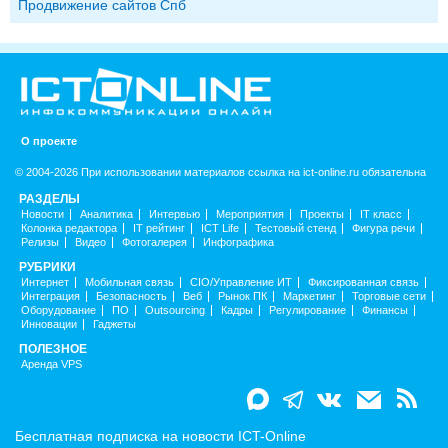
Продвижение сайтов Спб
О проекте
© 2004-2026 При использовании материалов ссылка на ict-online.ru обязательна
РАЗДЕЛЫ
Новости
Аналитика
Интервью
Мероприятия
Проекты
IT класс
Колонка редактора
IT рейтинг
ICT Life
Тестовый стенд
Фигура речи
Релизы
Видео
Фотогалерея
Инфографика
РУБРИКИ
Интернет
Мобильная связь
CIO/Управление ИТ
Фиксированная связь
Интеграция
Безопасность
Веб
Рынок ПК
Маркетинг
Торговые сети
Оборудование
ПО
Outsourcing
Кадры
Регулирование
Финансы
Инновации
Гаджеты
ПОЛЕЗНОЕ
Аренда VPS
Бесплатная подписка на новости ICT-Online