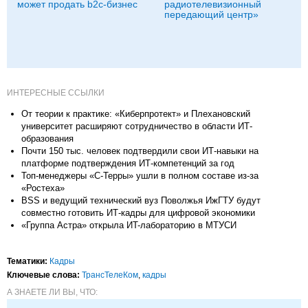
может продать b2c-бизнес
радиотелевизионный
передающий центр»
ИНТЕРЕСНЫЕ ССЫЛКИ
От теории к практике: «Киберпротект» и Плехановский
университет расширяют сотрудничество в области ИТ-
образования
Почти 150 тыс. человек подтвердили свои ИТ-навыки на
платформе подтверждения ИТ-компетенций за год
Топ-менеджеры «С-Терры» ушли в полном составе из-за
«Ростеха»
BSS и ведущий технический вуз Поволжья ИжГТУ будут
совместно готовить ИТ-кадры для цифровой экономики
«Группа Астра» открыла ИT-лабораторию в МТУСИ
Тематики:
Кадры
Ключевые слова:
ТрансТелеКом
,
кадры
А ЗНАЕТЕ ЛИ ВЫ, ЧТО: