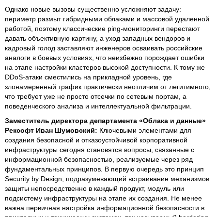
Однако новые вызовы существенно усложняют задачу:
периметр размыт гибридными облаками и массовой удаленной
работой, поэтому классические ping-мониторинги перестают
давать объективную картину, а уход западных вендоров и
кадровый голод заставляют инженеров осваивать российские
аналоги в боевых условиях, что неизбежно порождает ошибки
на этапе настройки кластеров высокой доступности. К тому же
DDoS-атаки сместились на прикладной уровень, где
злонамеренный трафик практически неотличим от легитимного,
что требует уже не просто отсечки по сетевым портам, а
поведенческого анализа и интеллектуальной фильтрации.
Заместитель директора департамента «Облака и данные»
Рексофт Иван Шумовский:
Ключевыми элементами для
создания безопасной и отказоустойчивой корпоративной
инфраструктуры сегодня становятся вопросы, связанные с
информационной безопасностью, реализуемые через ряд
фундаментальных принципов. В первую очередь это принцип
Security by Design, подразумевающий встраивание механизмов
защиты непосредственно в каждый продукт, модуль или
подсистему инфраструктуры на этапе их создания. Не менее
важна первичная настройка информационной безопасности в