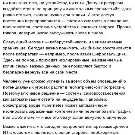
ни пользователю, ни устройству, ни сети. Доступ к ресурсам
выдаётся строго по принципу «минимальных привилегий»: дали
ровно столько, сколько нужно для задачи. И этот доступ
постоянно перепроверяется — система смотрит на поведение
пользователя, состояние устройства и контекст запроса. Проще
говоря, доверие нужно заслуживать снова и снова.
Следующий момент — киберустойчивость и неизменяемые
хранилища. Сегодня важно понимать, как бизнес восстановится
после кибератаки — например, после атаки шифровальщика.
Здесь на помощь приходят изолированные, неизменяемые
копии самых важных данных, они позволяют быстро и
безопасно вернуть всё на свои места.
Человеку уже сложно уследить за всем: объём оповещений о
потенциальных угрозах растёт в геометрической прогрессии.
Поэтому ключевое решение — системы самовосстановления
как автоматизация ответа на инциденты. Например,
оркестратор вроде Kubernetes может автоматически
изолировать заражённый контейнер или перенаправить трафик
при DDoS атаке — и всё это без участия дежурного инженера.
Важно отметить, что сегодня построение импортозамещённой
ИТ-экосистемы является, с одной стороны, необходимым