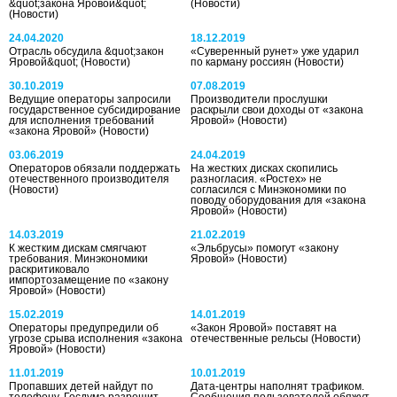
&quot;закона Яровой&quot;
(Новости)
(Новости)
24.04.2020
18.12.2019
Отрасль обсудила &quot;закон
«Суверенный рунет» уже ударил
Яровой&quot;
(Новости)
по карману россиян
(Новости)
30.10.2019
07.08.2019
Ведущие операторы запросили
Производители прослушки
государственное субсидирование
раскрыли свои доходы от «закона
для исполнения требований
Яровой»
(Новости)
«закона Яровой»
(Новости)
03.06.2019
24.04.2019
Операторов обязали поддержать
На жестких дисках скопились
отечественного производителя
разногласия. «Ростех» не
(Новости)
согласился с Минэкономики по
поводу оборудования для «закона
Яровой»
(Новости)
14.03.2019
21.02.2019
К жестким дискам смягчают
«Эльбрусы» помогут «закону
требования. Минэкономики
Яровой»
(Новости)
раскритиковало
импортозамещение по «закону
Яровой»
(Новости)
15.02.2019
14.01.2019
Операторы предупредили об
«Закон Яровой» поставят на
угрозе срыва исполнения «закона
отечественные рельсы
(Новости)
Яровой»
(Новости)
11.01.2019
10.01.2019
Пропавших детей найдут по
Дата-центры наполнят трафиком.
телефону. Госдума разрешит
Сообщения пользователей обяжут