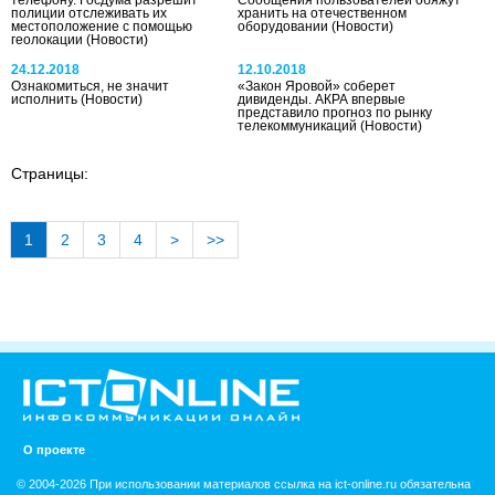
полиции отслеживать их
хранить на отечественном
местоположение с помощью
оборудовании
(Новости)
геолокации
(Новости)
24.12.2018
12.10.2018
Ознакомиться, не значит
«Закон Яровой» соберет
исполнить
(Новости)
дивиденды. АКРА впервые
представило прогноз по рынку
телекоммуникаций
(Новости)
Страницы:
1
2
3
4
>
>>
О проекте
© 2004-2026 При использовании материалов ссылка на ict-online.ru обязательна