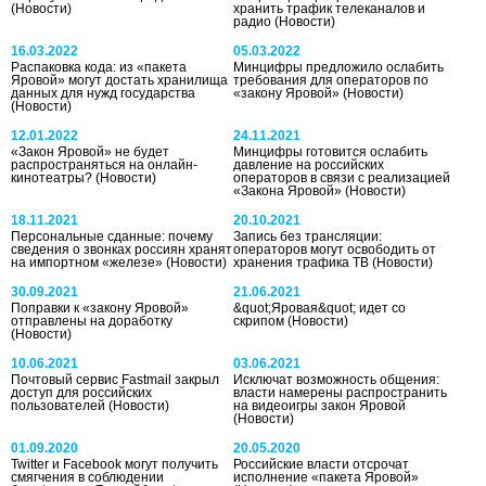
(Новости)
хранить трафик телеканалов и
радио
(Новости)
16.03.2022
05.03.2022
Распаковка кода: из «пакета
Минцифры предложило ослабить
Яровой» могут достать хранилища
требования для операторов по
данных для нужд государства
«закону Яровой»
(Новости)
(Новости)
12.01.2022
24.11.2021
«Закон Яровой» не будет
Минцифры готовится ослабить
распространяться на онлайн-
давление на российских
кинотеатры?
(Новости)
операторов в связи с реализацией
«Закона Яровой»
(Новости)
18.11.2021
20.10.2021
Персональные сданные: почему
Запись без трансляции:
сведения о звонках россиян хранят
операторов могут освободить от
на импортном «железе»
(Новости)
хранения трафика ТВ
(Новости)
30.09.2021
21.06.2021
Поправки к «закону Яровой»
&quot;Яровая&quot; идет со
отправлены на доработку
скрипом
(Новости)
(Новости)
10.06.2021
03.06.2021
Почтовый сервис Fastmail закрыл
Исключат возможность общения:
доступ для российских
власти намерены распространить
пользователей
(Новости)
на видеоигры закон Яровой
(Новости)
01.09.2020
20.05.2020
Twitter и Facebook могут получить
Российские власти отсрочат
смягчения в соблюдении
исполнение «пакета Яровой»