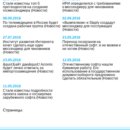
Стали известны топ-5
ИРИ определился с требованиями
претендентов на создание
к мессенджеру для чиновников
госмессенджера
(Новости)
(Новости)
08.09.2016
02.09.2016
По телемедицине в России будет
«Вымпелком» и Staply создадут
создана рабочая группа
(Новости)
мессенджер для госслужащих
(Новости)
27.07.2016
23.05.2016
Институт развития Интернета
Переход госорганов на
хочет сделать еще один
отечественный софт: и не можем и
мессенджер для чиновников
не хотим
(Новости)
(Новости)
23.05.2016
12.05.2016
&quot;Байт даю&quot;! Acronis
Отечественному софту нашли
будет лично отвечать за
бумажную работу. Его
импортозамещение
(Новости)
использование в государственном
документообороте предложено
сделать обязательным
(Новости)
11.05.2016
Стали известны подробности
проекта закона о госзакупках
зарубежного софта
(Новости)
Страницы: