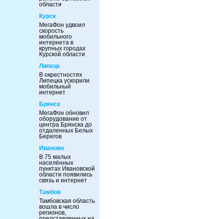
области
Курск
МегаФон удвоил
скорость
мобильного
интернета в
крупных городах
Курской области
Липецк
В окрестностях
Липецка ускорили
мобильный
интернет
Брянск
МегаФон обновил
оборудование от
центра Брянска до
отдаленных Белых
Берегов
Иваново
В 75 малых
населённых
пунктах Ивановской
области появились
связь и интернет
Тамбов
Тамбовская область
вошла в число
регионов,
представленных на