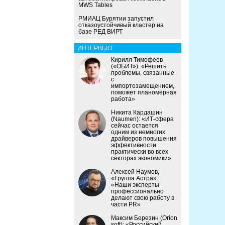
MWS Tables
РМИАЦ Бурятии запустил
отказоустойчивый кластер на
базе РЕД ВИРТ
ИНТЕРВЬЮ
Кирилл Тимофеев
(«ОБИТ»): «Решить
проблемы, связанные
с
импортозамещением,
поможет планомерная
работа»
Никита Кардашин
(Naumen): «ИТ-сфера
сейчас остается
одним из немногих
драйверов повышения
эффективности
практически во всех
секторах экономики»
Алексей Наумов,
«Группа Астра»:
«Наши эксперты
профессионально
делают свою работу в
части PR»
Максим Березин (Orion
soft): «Российский