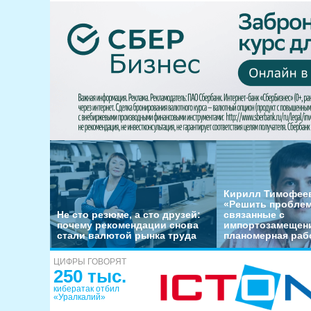
Кирилл Тимофеев
«Решить пробле
Не сто резюме, а сто друзей:
связанные с
почему рекомендации снова
импортозамещени
стали валютой рынка труда
планомерная раб
ЦИФРЫ ГОВОРЯТ
250 тыс.
кибератак отбил
«Уралкалий»