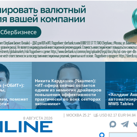
Никита Кардашин (Naumen):
 («ОБИТ»):
«ИТ-сфера сейчас остается
мы,
одним из немногих драйверов
повышения эффективности
«Холдинг Акв
ем, поможет
практически во всех секторах
автоматизир
ота»
экономики»
MWS Tables
МОСКВА
25.2
°
ЦБ
USD 82.17 EUR 94.84
8 АВГУСТА 2026