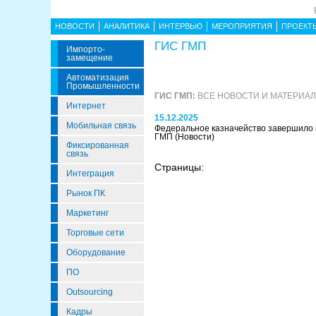
НОВОСТИ
АНАЛИТИКА
ИНТЕРВЬЮ
МЕРОПРИЯТИЯ
ПРОЕКТ
ГИС ГМП
Импорто­
Замещение
Автоматизация
Промышленности
ГИС ГМП:
ВСЕ НОВОСТИ И МАТЕРИА
Интернет
15.12.2025
Мобильная связь
Федеральное казначейство завершил
ГМП
(Новости)
Фиксированная
связь
Страницы:
Интеграция
Рынок ПК
Маркетинг
Торговые сети
Оборудование
ПО
Outsourcing
Кадры