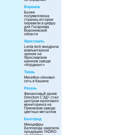
Воронеж
Более
полумиллиона
страниц истории
перевели в цифру
для Госархива
Воронежской
области
Ярославль
Lenta tech внедрила
компьютерное
зрение на
Ярославском
шинном заводе
«Кордиант»
Тверь
МегаФон обновил
сеть в Кашине
Рязань
Финансовый архив
Directum СЭД+ стал
центром налогового
мониторинга на
Приокском заводе
цветных металлов
Белгород
Минцифры
Белгорода закупила
продукцию YADRO