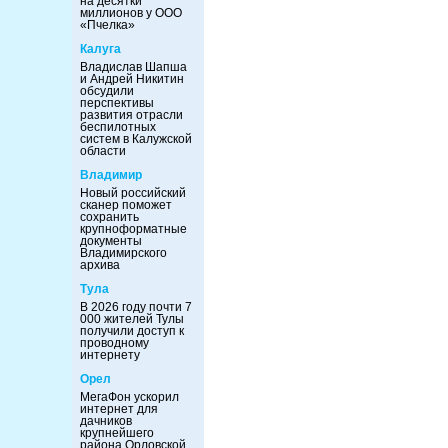
на десятки
миллионов у ООО
«Пчелка»
Калуга
Владислав Шапша
и Андрей Никитин
обсудили
перспективы
развития отрасли
беспилотных
систем в Калужской
области
Владимир
Новый российский
сканер поможет
сохранить
крупноформатные
документы
Владимирского
архива
Тула
В 2026 году почти 7
000 жителей Тулы
получили доступ к
проводному
интернету
Орел
МегаФон ускорил
интернет для
дачников
крупнейшего
района Орловской