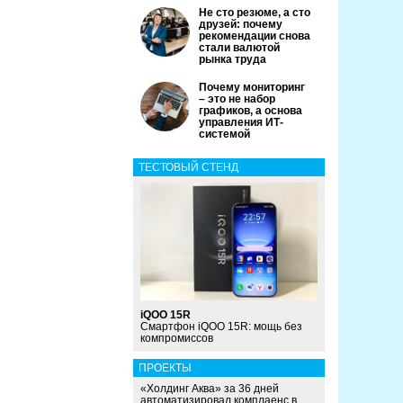
Не сто резюме, а сто
друзей: почему
рекомендации снова
стали валютой
рынка труда
Почему мониторинг
– это не набор
графиков, а основа
управления ИТ-
системой
ТЕСТОВЫЙ СТЕНД
iQOO 15R
Смартфон iQOO 15R: мощь без
компромиссов
ПРОЕКТЫ
«Холдинг Аква» за 36 дней
автоматизировал комплаенс в