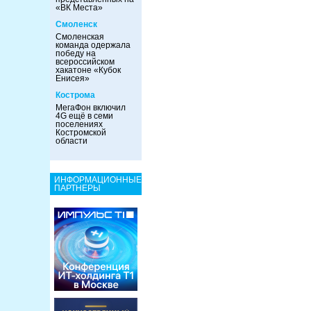
«ВК Места»
Смоленск
Смоленская
команда одержала
победу на
всероссийском
хакатоне «Кубок
Енисея»
Кострома
МегаФон включил
4G ещё в семи
поселениях
Костромской
области
ИНФОРМАЦИОННЫЕ
ПАРТНЕРЫ