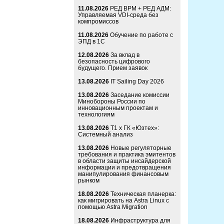
11.08.2026
РЕД ВРМ + РЕД АДМ:
Управляемая VDI-среда без
компромиссов
11.08.2026
Обучение по работе с
ЭПД в 1С
12.08.2026
За вклад в
безопасность цифрового
будущего. Прием заявок
13.08.2026
IT Sailing Day 2026
13.08.2026
Заседание комиссии
Минобороны России по
инновационным проектам и
технологиям
13.08.2026
Т1 x ГК «Юзтех»:
Системный анализ
13.08.2026
Новые регуляторные
требования и практика эмитентов
в области защиты инсайдерской
информации и предотвращения
манипулирования финансовым
рынком
18.08.2026
Техническая планерка:
как мигрировать на Astra Linux с
помощью Astra Migration
18.08.2026
Инфраструктура для