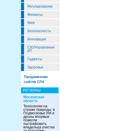
Регулирование
Финансы
Web
Безопасность
Инновации
CIO/Управление
ИТ
Гаджеты
Здоровье
Продвижение
сайтов СПб
РЕГИОНЫ
Московская
область
Технологии на
страже природы: в
Подмосковье ИИ и
дроны впервые
помогли
оштрафовать
владельца участка
за борщевик