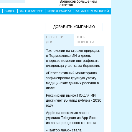
Вопросов больше чем
ответов
Ы
ВИДЕО
ФОТОГАЛЕРЕЯ
ИНФОГРАФИКА
КАТАЛОГ КОМПАНИЙ
ДОБАВИТЬ КОМПАНИЮ
НОВОСТИ
ТОП-
ДНЯ
НОВОСТИ
Технологии на страже природы:
в Подмосковье ИИ и дроны
впервые помогли оштрафовать
владельца участка за борщевик
«Перспективный мониторинг»
зафиксировал крупную утечку
медицинских данных россиян в
июле
Российский рынок ПО для ИИ
достигнет 95 млрд рублей к 2030
году
Apple на несколько часов
удалила Telegram из App Store
из-за запрещенного контента
«Тантор Лабс» стала