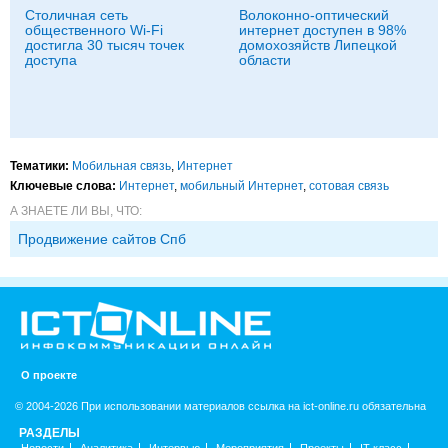
Столичная сеть
Волоконно-оптический
общественного Wi-Fi
интернет доступен в 98%
достигла 30 тысяч точек
домохозяйств Липецкой
доступа
области
Тематики:
Мобильная связь
,
Интернет
Ключевые слова:
Интернет
,
мобильный Интернет
,
сотовая связь
А ЗНАЕТЕ ЛИ ВЫ, ЧТО:
Продвижение сайтов Спб
О проекте
© 2004-2026 При использовании материалов ссылка на ict-online.ru обязательна
РАЗДЕЛЫ
Новости
Аналитика
Интервью
Мероприятия
Проекты
IT класс