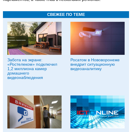
СВЕЖЕЕ ПО ТЕМЕ
Забота на экране:
Росатом в Нововоронеже
«Ростелеком» подключил
внедрит ситуационную
1,2 миллиона камер
видеоаналитику
домашнего
видеонаблюдения