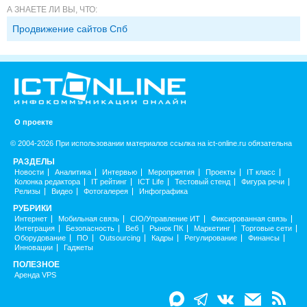
А ЗНАЕТЕ ЛИ ВЫ, ЧТО:
Продвижение сайтов Спб
О проекте
© 2004-2026 При использовании материалов ссылка на ict-online.ru обязательна
РАЗДЕЛЫ
Новости
Аналитика
Интервью
Мероприятия
Проекты
IT класс
Колонка редактора
IT рейтинг
ICT Life
Тестовый стенд
Фигура речи
Релизы
Видео
Фотогалерея
Инфографика
РУБРИКИ
Интернет
Мобильная связь
CIO/Управление ИТ
Фиксированная связь
Интеграция
Безопасность
Веб
Рынок ПК
Маркетинг
Торговые сети
Оборудование
ПО
Outsourcing
Кадры
Регулирование
Финансы
Инновации
Гаджеты
ПОЛЕЗНОЕ
Аренда VPS