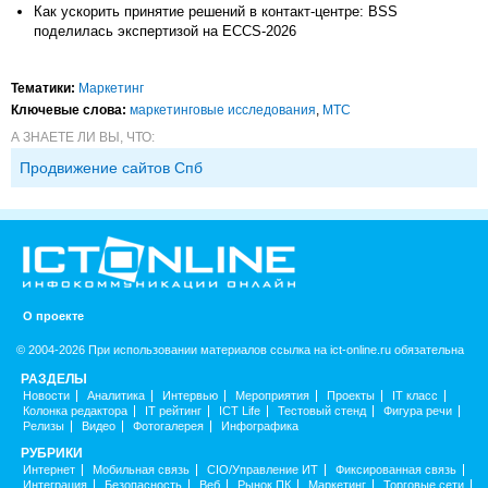
Как ускорить принятие решений в контакт-центре: BSS
поделилась экспертизой на ECCS-2026
Тематики:
Маркетинг
Ключевые слова:
маркетинговые исследования
,
МТС
А ЗНАЕТЕ ЛИ ВЫ, ЧТО:
Продвижение сайтов Спб
О проекте
© 2004-2026 При использовании материалов ссылка на ict-online.ru обязательна
РАЗДЕЛЫ
Новости
Аналитика
Интервью
Мероприятия
Проекты
IT класс
Колонка редактора
IT рейтинг
ICT Life
Тестовый стенд
Фигура речи
Релизы
Видео
Фотогалерея
Инфографика
РУБРИКИ
Интернет
Мобильная связь
CIO/Управление ИТ
Фиксированная связь
Интеграция
Безопасность
Веб
Рынок ПК
Маркетинг
Торговые сети