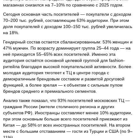
магазинах снизился на 7–10% по сравнению с 2025 годом.
Сегодня основная часть посетителей — покупатели с доходом
70–200 тыс. рублей, составляющие 63% аудитории. При этом
доля покупателей с доходом 100–150 тыс. рублей увеличилась
на 18%.
Гендерный состав остается сбалансированным: 53% женщин и
47% мужчин. По возрасту доминирует группа 25–44 года — на
неё приходится 55–65% всех посетителей. Именно эта
аудитория остаётся основной целевой группой для fashion-
ритейла благодаря высокой покупательской активности. Более
молодая аудитория тяготеет к ТЦ в центре города с
демократичным брендовым составом и развитой досуговой
функцией, а более зрелая — к объектам с сильным пулом
брендов среднего и премиального сегментов.
Анализ также показал, что 93% посетителей московских ТЦ —
граждане России (жители столичного региона и других
субъектов РФ). Иностранцы составляют менее 10% аудитории,
при этом основным больше всего посетителей приезжают из
Китая — до 58% от всех иностранных посетителей. На втором
месте с большим отставанием — гости из Турции и США (по 9–
11%).