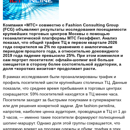
Компания «МТС» совместно с Fashion Consulting Group
(FCG) объявляют результаты исследования посещаемости
крупнейших торговых центров Москвы с помощью
геоаналитической платформы МТС Геоэффект. Анализ
показал, что общий трафик ТЦ в первом квартале 2026
года сократился на 2% по сравнению с аналогичным
периодом прошлого года, а относительно доковидного
2019 года падение превысило 25%. При этом изменился и
сам портрет посетителя: офлайн-шопинг всё больше
смещается в сторону более состоятельной аудитории, а
доля «коротких визитов» продолжает расти.
В рамках исследования были проанализированы трафик и
профиль посетителей шести крупнейших столичных ТЦ. Данные
показали, что среднее время пребывания в торговых центрах
сокращается: 59% посетителей находятся в ТЦ менее часа.
Посетители заходят за быстрыми покупками в супермаркетах
или для решения конкретной задачи. Для fashion-ритейла,
напротив, наиболее ценна аудитория, проводящая в ТЦ от 1 до
3 часов, — именно такие посетители формируют полноценный
шопинг-маршрут. Однако доля этой группы сокращается, что
напрямую влияет на продажи одежды и обуви: трафик в этих