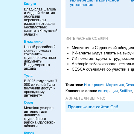
Калуга
управление
Владислав Шапша
и Андрей Никитин
обсудили
перспективы
развития отрасли
беспилотных
систем в Калужской
области
ИНТЕРЕСНЫЕ ССЫЛКИ
Владимир
Новый российский
Мишустин и Садовничий обсудил
сканер поможет
ИИ-агенты будут влиять на выруч
сохранить
крупноформатные
ИИ помогает сделать трудноизвл
документы
Anthropic заблокировала несколь
Владимирского
архива
CESCA объявляет об участии в д
Тула
В 2026 году почти 7
000 жителей Тулы
Тематики:
Интеграция
,
Маркетинг
,
Безо
получили доступ к
Ключевые слова:
интеграция
,
Softline
,
проводному
интернету
А ЗНАЕТЕ ЛИ ВЫ, ЧТО:
Орел
Продвижение сайтов Спб
МегаФон ускорил
интернет для
дачников
крупнейшего
района Орловской
области
Курск