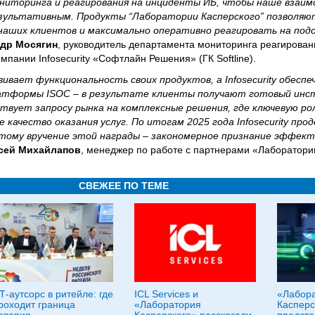
иторинга и реагирования на инциденты ИБ, чтобы наше взаим
зультативным. Продукты “Лаборатории Касперского” позволяю
аших клиентов и максимально оперативно реагировать на под
др Мосягин
, руководитель департамента мониторинга реагирова
ании Infosecurity «Софтлайн Решения» (ГК Softline).
ивает функциональность своих продуктов, а Infosecurity обеспе
латформы ISOC – в результате клиенты получают готовый инс
твует запросу рынка на комплексные решения, где ключевую ро
 качество оказания услуг. По итогам 2025 года Infosecurity пр
этому вручение этой награды – закономерное признание эффек
сей Михайлапов
, менеджер по работе с партнерами «Лаборатори
СВЕЖЕЕ ПО ТЕМЕ
Т-аутсорс в ритейле: где
ICL Services и
«Лабор
роходит граница
«Лаборатория
Касперс
оверия
Касперского» рассказали
предста