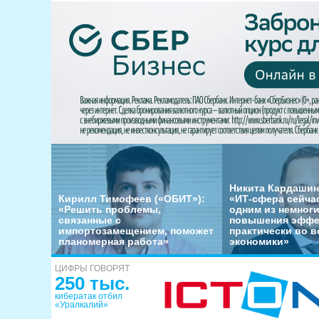
Никита Кардашин
Кирилл Тимофеев («ОБИТ»):
«ИТ-сфера сейча
«Решить проблемы,
одним из немног
связанные с
повышения эффе
импортозамещением, поможет
практически во в
планомерная работа»
экономики»
ЦИФРЫ ГОВОРЯТ
250 тыс.
кибератак отбил
«Уралкалий»