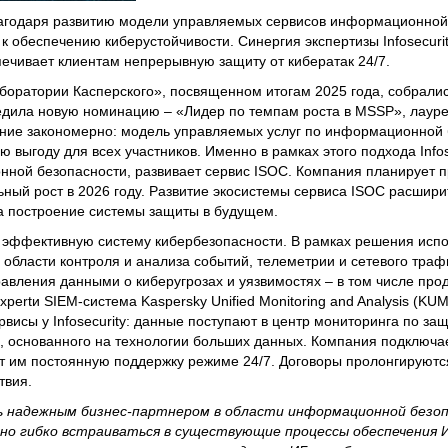
лагодаря развитию модели управляемых сервисов информационной
 обеспечению киберустойчивости. Синергия экспертизы Infosecuri
ечивает клиентам непрерывную защиту от кибератак 24/7.
боратории Касперского», посвященном итогам 2025 года, собрали
едила новую номинацию – «Лидер по темпам роста в MSSP», лауре
знание закономерно: модель управляемых услуг по информационной
 выгоду для всех участников. Именно в рамках этого подхода Infos
нной безопасности, развивает сервис ISOC. Компания планирует 
ьный рост в 2026 году. Развитие экосистемы сервиса ISOC расшир
на построение системы защиты в будущем.
 эффективную систему кибербезопасности. В рамках решения исп
 области контроля и анализа событий, телеметрии и сетевого траф
авления данными о киберугрозах и уязвимостях – в том числе прод
xpertи SIEM-система Kaspersky Unified Monitoring and Analysis (KUM
висы у Infosecurity: данные поступают в центр мониторинга по з
 основанного на технологии больших данных. Компания подключае
т им постоянную поддержку режиме 24/7. Договоры пролонгируютс
твия.
ь надежным бизнес-партнером в области информационной безо
о гибко встраиваться в существующие процессы обеспечения И