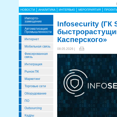
НОВОСТИ
АНАЛИТИКА
ИНТЕРВЬЮ
МЕРОПРИЯТИЯ
ПРОЕКТ
Импорто­
Замещение
Infosecurity (ГК
Автоматизация
быстрорастущи
Промышленности
Касперского»
Интернет
Мобильная связь
08.05.2026 |
Фиксированная
связь
Интеграция
Рынок ПК
Маркетинг
Торговые сети
Оборудование
ПО
Outsourcing
Кадры