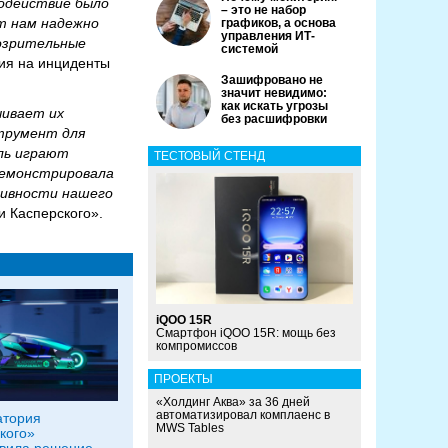
одействие было
– это не набор
т нам надежно
графиков, а основа
управления ИТ-
озрительные
системой
ния на инциденты
Зашифровано не
значит невидимо:
как искать угрозы
чивает их
без расшифровки
трумент для
ль играют
ТЕСТОВЫЙ СТЕНД
одемонстрировала
тивности нашего
и Касперского».
iQOO 15R
Смартфон iQOO 15R: мощь без
компромиссов
ПРОЕКТЫ
«Холдинг Аква» за 36 дней
автоматизировал комплаенс в
атория
MWS Tables
кого»
вила решение