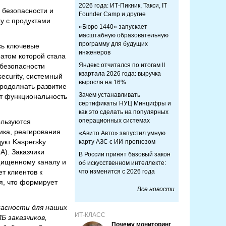
2026 года: ИТ-Пикник, Такси, IT
 безопасности и
Founder Camp и другие
ty с продуктами
«Бюро 1440» запускает
масштабную образовательную
программу для будущих
сь ключевые
инженеров
атом которой стала
Яндекс отчитался по итогам II
 безопасности
квартала 2026 года: выручка
ecurity, системный
выросла на 16%
продолжать развитие
Зачем устанавливать
ит функциональность
сертификаты НУЦ Минцифры и
как это сделать на популярных
операционных системах
ользуются
ика, реагирования
«Авито Авто» запустил умную
укт Kaspersky
карту АЗС с ИИ-прогнозом
A). Заказчики
В России принят базовый закон
ащищенному каналу и
об искусственном интеллекте:
т клиентов к
что изменится с 2026 года
я, что формирует
Все новости
пасности для наших
ИТ-КЛАСС
Б заказчиков,
Почему мониторинг