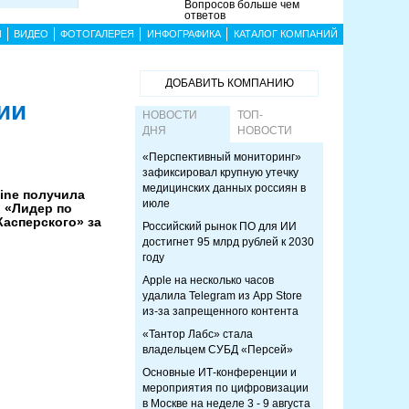
Вопросов больше чем
ответов
Ы
ВИДЕО
ФОТОГАЛЕРЕЯ
ИНФОГРАФИКА
КАТАЛОГ КОМПАНИЙ
ДОБАВИТЬ КОМПАНИЮ
ии
НОВОСТИ
ТОП-
ДНЯ
НОВОСТИ
«Перспективный мониторинг»
зафиксировал крупную утечку
медицинских данных россиян в
line получила
июле
и «Лидер по
Касперского» за
Российский рынок ПО для ИИ
достигнет 95 млрд рублей к 2030
году
Apple на несколько часов
удалила Telegram из App Store
из-за запрещенного контента
«Тантор Лабс» стала
владельцем СУБД «Персей»
Основные ИТ-конференции и
мероприятия по цифровизации
в Москве на неделе 3 - 9 августа