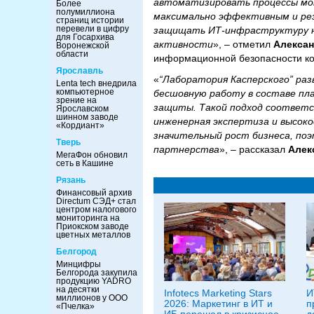
автоматизировать процессы мон
Более
полумиллиона
максимально эффективным и ре
страниц истории
перевели в цифру
защищать ИТ-инфраструктуру н
для Госархива
активности
», – отметил
Алексан
Воронежской
области
информационной безопасности комп
Ярославль
«
“Лаборатория Касперского” разв
Lenta tech внедрила
компьютерное
бесшовную работу в составе п
зрение на
защиты. Такой подход соответс
Ярославском
шинном заводе
инженерная экспертиза и высокое
«Кордиант»
значительный рост бизнеса, по
Тверь
партнерства
», – рассказал
Алек
МегаФон обновил
сеть в Кашине
Рязань
Финансовый архив
Directum СЭД+ стал
центром налогового
мониторинга на
Приокском заводе
цветных металлов
Белгород
Минцифры
Белгорода закупила
продукцию YADRO
на десятки
Infotecs Marketing Stars
И
миллионов у ООО
2026: Маркетинг в ИТ и
п
«Пчелка»
ИБ перешел в кризисное
д