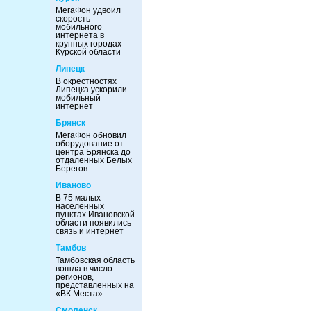
МегаФон удвоил
скорость
мобильного
интернета в
крупных городах
Курской области
Липецк
В окрестностях
Липецка ускорили
мобильный
интернет
Брянск
МегаФон обновил
оборудование от
центра Брянска до
отдаленных Белых
Берегов
Иваново
В 75 малых
населённых
пунктах Ивановской
области появились
связь и интернет
Тамбов
Тамбовская область
вошла в число
регионов,
представленных на
«ВК Места»
Смоленск