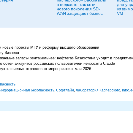
в подкасте, как сети
для упр
нового поколения SD-
уязвимо
WAN защищают бизнес
VM
и новые проекты МГУ и реформу высшего образования
ку бизнеса
екаемые запасы рентабельнее: нефтегаз Казахстана уходит в предикти
ко сотен аккаунтов российских пользователей нейросети Claude
вух ключевых отраслевых мероприятиях мая 2026
пасность
информационная безопасность
,
Софтлайн
,
Лаборатория Касперского
,
InfoSec