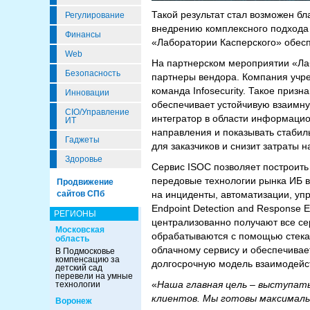
Такой результат стал возможен б
Регулирование
внедрению комплексного подхода к
Финансы
«Лаборатории Касперского» обесп
Web
На партнерском мероприятии «Ла
Безопасность
партнеры вендора. Компания учр
команда Infosecurity. Такое при
Инновации
обеспечивает устойчивую взаимную
CIO/Управление
интегратор в области информацио
ИТ
направления и показывать стабил
Гаджеты
для заказчиков и снизит затраты 
Здоровье
Сервис ISOC позволяет построить
передовые технологии рынка ИБ в
Продвижение
на инциденты, автоматизации, упр
сайтов СПб
Endpoint Detection and Response E
РЕГИОНЫ
централизованно получают все сер
Московская
обрабатываются с помощью стека,
область
облачному сервису и обеспечивае
В Подмосковье
компенсацию за
долгосрочную модель взаимодейс
детский сад
перевели на умные
«
Наша главная цель – выступат
технологии
клиентов. Мы готовы максимальн
Воронеж