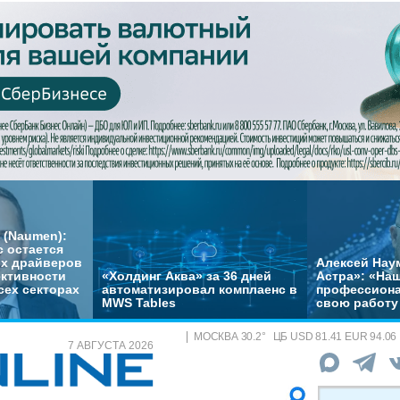
 (Naumen):
с остается
их драйверов
Алексей Нау
ктивности
«Холдинг Аква» за 36 дней
Астра»: «На
сех секторах
автоматизировал комплаенс в
профессиона
MWS Tables
свою работу 
МОСКВА
30.2
°
ЦБ
USD 81.41 EUR 94.06
7 АВГУСТА 2026