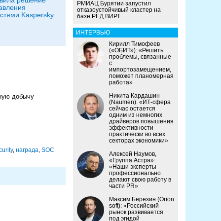
РМИАЦ Бурятии запустил
авления
отказоустойчивый кластер на
стями Kaspersky
базе РЕД ВИРТ
ИНТЕРВЬЮ
Кирилл Тимофеев
(«ОБИТ»): «Решить
проблемы, связанные
с
импортозамещением,
поможет планомерная
работа»
Никита Кардашин
вную добычу
(Naumen): «ИТ-сфера
сейчас остается
одним из немногих
драйверов повышения
эффективности
практически во всех
секторах экономики»
urity
,
награда
,
SOC
Алексей Наумов,
«Группа Астра»:
«Наши эксперты
профессионально
делают свою работу в
части PR»
Максим Березин (Orion
soft): «Российский
рынок развивается
под эгидой