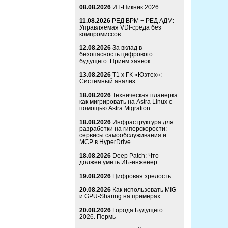
08.08.2026
ИТ-Пикник 2026
11.08.2026
РЕД ВРМ + РЕД АДМ:
Управляемая VDI-среда без
компромиссов
12.08.2026
За вклад в
безопасность цифрового
будущего. Прием заявок
13.08.2026
Т1 x ГК «Юзтех»:
Системный анализ
18.08.2026
Техническая планерка:
как мигрировать на Astra Linux с
помощью Astra Migration
18.08.2026
Инфраструктура для
разработки на гиперскорости:
сервисы самообслуживания и
MCP в HyperDrive
18.08.2026
Deep Patch: Что
должен уметь ИБ-инженер
19.08.2026
Цифровая зрелость
20.08.2026
Как использовать MIG
и GPU-Sharing на примерах
20.08.2026
Города Будущего
2026. Пермь