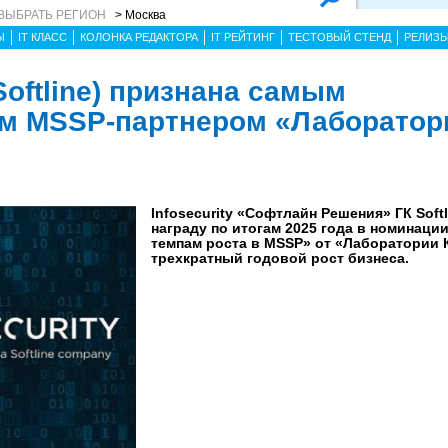
ВЫБРАТЬ РЕГИОН
> Москва
Ы
IT КЛАСС
КОЛОНКА РЕДАКТОРА
IT РЕЙТИНГ
ТЕСТОВЫЙ СТЕНД
РЕЛИЗ
 Softline) признана самым
м MSSP-партнером «Лаборатор
Infosecurity «Софтлайн Решения» ГК Soft
награду по итогам 2025 года в номинаци
темпам роста в MSSP» от «Лаборатории 
трехкратный годовой рост бизнеса.