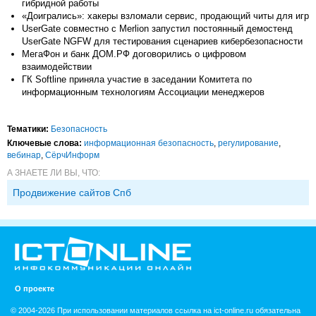
гибридной работы
«Доигрались»: хакеры взломали сервис, продающий читы для игр
UserGate совместно c Merlion запустил постоянный демостенд
UserGate NGFW для тестирования сценариев кибербезопасности
МегаФон и банк ДОМ.РФ договорились о цифровом
взаимодействии
ГК Softline приняла участие в заседании Комитета по
информационным технологиям Ассоциации менеджеров
Тематики:
Безопасность
Ключевые слова:
информационная безопасность
,
регулирование
,
вебинар
,
СёрчИнформ
А ЗНАЕТЕ ЛИ ВЫ, ЧТО:
Продвижение сайтов Спб
О проекте
© 2004-2026 При использовании материалов ссылка на ict-online.ru обязательна