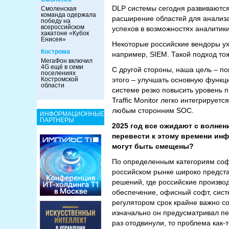
DLP системы сегодня развиваются 
Смоленская
команда одержала
расширение областей для анализа 
победу на
всероссийском
успехов в возможностях аналитик
хакатоне «Кубок
Енисея»
Некоторые российские вендоры ух
Кострома
например, SIEM. Такой подход то
МегаФон включил
4G ещё в семи
С другой стороны, наша цель – п
поселениях
Костромской
этого – улучшать основную функц
области
системе резко повысить уровень п
Traffic Monitor легко интегрируе
любым сторонним SOC.
ИНФОРМАЦИОННЫЕ
ПАРТНЕРЫ
2025 год все ожидают с волнен
перевести к этому времени инф
могут быть смещены?
По определенным категориям софт
российском рынке широко представ
решений, где российские произв
обеспечение, офисный софт, сист
регулятором срок крайне важно с
изначально он предусматривал пер
раз отодвинули, то проблема как-т