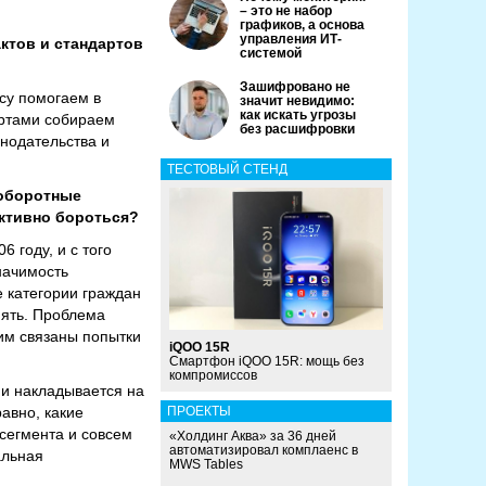
– это не набор
графиков, а основа
управления ИТ-
ктов и стандартов
системой
Зашифровано не
осу помогаем в
значит невидимо:
как искать угрозы
ертами собираем
без расшифровки
нодательства и
ТЕСТОВЫЙ СТЕНД
 оборотные
ктивно бороться?
 году, и с того
начимость
 категории граждан
иять. Проблема
тим связаны попытки
iQOO 15R
Смартфон iQOO 15R: мощь без
компромиссов
ни накладывается на
авно, какие
ПРОЕКТЫ
сегмента и совсем
«Холдинг Аква» за 36 дней
автоматизировал комплаенс в
альная
MWS Tables