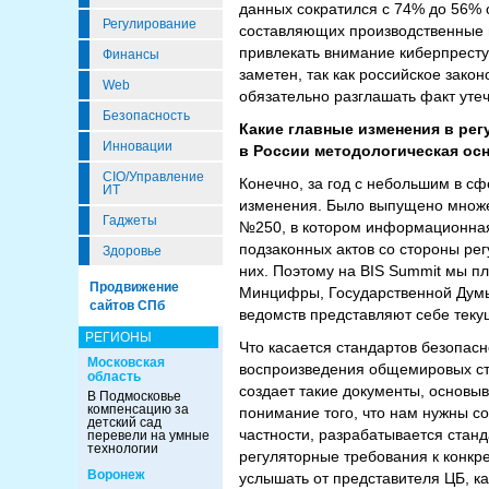
данных сократился с 74% до 56% 
Регулирование
составляющих производственные н
привлекать внимание киберпреступ
Финансы
заметен, так как российское зако
Web
обязательно разглашать факт уте
Безопасность
Какие главные изменения в рег
Инновации
в России методологическая ос
CIO/Управление
Конечно, за год с небольшим в 
ИТ
изменения. Было выпущено множес
Гаджеты
№250, в котором информационная 
подзаконных актов со стороны рег
Здоровье
них. Поэтому на BIS Summit мы п
Продвижение
Минцифры, Государственной Думы, 
сайтов СПб
ведомств представляют себе теку
РЕГИОНЫ
Что касается стандартов безопасн
Московская
воспроизведения общемировых ст
область
создает такие документы, основы
В Подмосковье
компенсацию за
понимание того, что нам нужны со
детский сад
частности, разрабатывается станд
перевели на умные
технологии
регуляторные требования к конкр
Воронеж
услышать от представителя ЦБ, ка