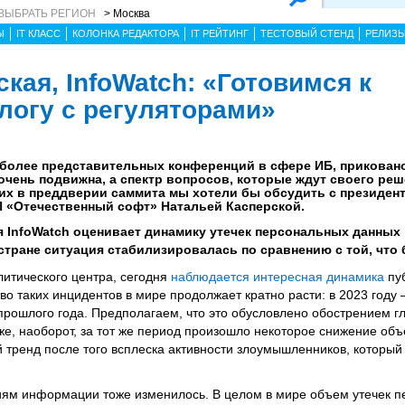
ВЫБРАТЬ РЕГИОН
> Москва
Ы
IT КЛАСС
КОЛОНКА РЕДАКТОРА
IT РЕЙТИНГ
ТЕСТОВЫЙ СТЕНД
РЕЛИЗ
кая, InfoWatch: «Готовимся к
логу с регуляторами»
аиболее представительных конференций в сфере ИБ, прикова
очень подвижна, а спектр вопросов, которые ждут своего реш
их в преддверии саммита мы хотели бы обсудить с президент
 «Отечественный софт» Натальей Касперской.
я InfoWatch оценивает динамику утечек персональных данных
 стране ситуация стабилизировалась по сравнению с той, что 
итического центра, сегодня
наблюдается интересная динамика
пуб
во таких инцидентов в мире продолжает кратно расти: в 2023 году –
рошлого года. Предполагаем, что это обусловлено обострением г
же, наоборот, за тот же период произошло некоторое снижение объ
й тренд после того всплеска активности злоумышленников, который
иям информации тоже изменилось. В целом в мире объем утечек 