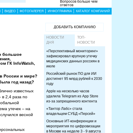
Вопросов больше чем
ответов
Ы
ВИДЕО
ФОТОГАЛЕРЕЯ
ИНФОГРАФИКА
КАТАЛОГ КОМПАНИЙ
ДОБАВИТЬ КОМПАНИЮ
НОВОСТИ
ТОП-
ДНЯ
НОВОСТИ
«Перспективный мониторинг»
но большое
зафиксировал крупную утечку
ения,
медицинских данных россиян в
ом ГК InfoWatch,
июле
Российский рынок ПО для ИИ
 в России и мире?
достигнет 95 млрд рублей к 2030
была год назад?
году
лично известных
Apple на несколько часов
удалила Telegram из App Store
 в 2,4 раза по
из-за запрещенного контента
лобальной
ема утечек – на
«Тантор Лабс» стала
владельцем СУБД «Персей»
 случился весной
Основные ИТ-конференции и
мероприятия по цифровизации
персональных
в Москве на неделе 3 - 9 августа