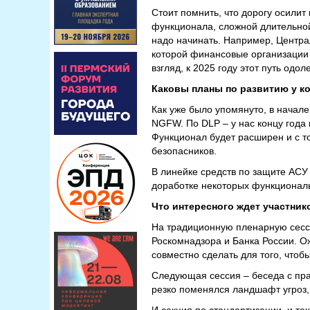
Стоит помнить, что дорогу осили
функционала, сложной длительной
надо начинать. Например, Центра
которой финансовые организации
взгляд, к 2025 году этот путь одол
Каковы планы по развитию у к
Как уже было упомянуто, в начал
NGFW. По DLP – у нас концу года
Функционал будет расширен и с то
безопасников.
В линейке средств по защите АСУ
доработке некоторых функциональ
Что интересного ждет участни
На традиционную пленарную сесс
Роскомнадзора и Банка России. О
совместно сделать для того, что
Следующая сессия – беседа с прак
резко поменялся ландшафт угроз, 