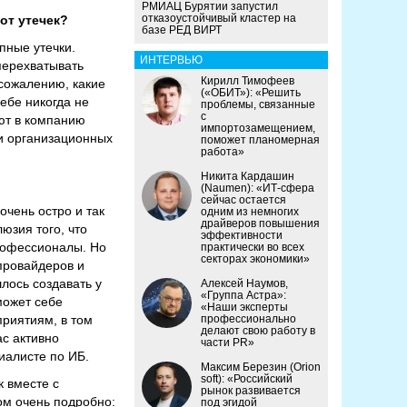
РМИАЦ Бурятии запустил
отказоустойчивый кластер на
от утечек?
базе РЕД ВИРТ
пные утечки.
ИНТЕРВЬЮ
перехватывать
Кирилл Тимофеев
 сожалению, какие
(«ОБИТ»): «Решить
ебе никогда не
проблемы, связанные
с
ют в компанию
импортозамещением,
 и организационных
поможет планомерная
работа»
Никита Кардашин
(Naumen): «ИТ-сфера
сейчас остается
очень остро и так
одним из немногих
драйверов повышения
юзия того, что
эффективности
профессионалы. Но
практически во всех
секторах экономики»
провайдеров и
лось создавать у
Алексей Наумов,
«Группа Астра»:
может себе
«Наши эксперты
приятиям, в том
профессионально
делают свою работу в
ас активно
части PR»
циалисте по ИБ.
Максим Березин (Orion
soft): «Российский
к вместе с
рынок развивается
ом очень подробно:
под эгидой