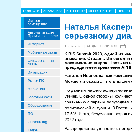
НОВОСТИ
АНАЛИТИКА
ИНТЕРВЬЮ
МЕРОПРИЯТИЯ
ПРОЕКТ
Импорто­
Замещение
Наталья Касперс
Автоматизация
серьезному диа
Промышленности
Интернет
16.09.2023 |
АНДРЕЙ БЛИНОВ
Мобильная связь
К BIS Summit 2023, одной из н
внимание. Отрасль ИБ сегодня 
Фиксированная
максимально широк. Часть из н
связь
председателем правления АРПП
Интеграция
Наталья Ивановна, как компани
Рынок ПК
Можно ли сказать, что в нашей
Маркетинг
По данным нашего экспертно-анал
утечек. С одной стороны, количест
Торговые сети
сравнению с первым полугодием п
Оборудование
политической ситуации. В России 
17,5%. И это, безусловно, хороши
ПО
2022 года.
Outsourcing
Распределение утечек по категор
Кадры