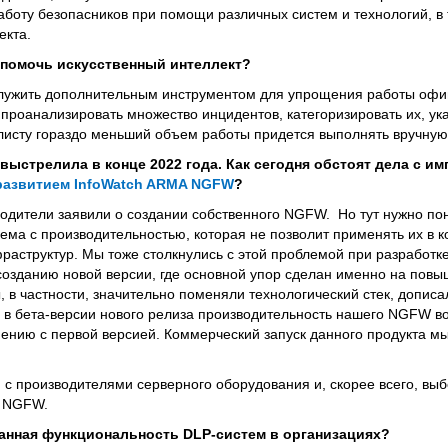
аботу безопасников при помощи различных систем и технологий, в
екта.
 помочь искусственный интеллект?
служить дополнительным инструментом для упрощения работы офи
роанализировать множество инцидентов, категоризировать их, ука
листу гораздо меньший объем работы придется выполнять вручную
ыстрелила в конце 2022 года. Как сегодня обстоят дела с 
развитием InfoWatch ARMA NGFW
?
одители заявили о создании собственного NGFW. Но тут нужно пони
лема с производительностью, которая не позволит применять их в 
раструктур. Мы тоже столкнулись с этой проблемой при разработк
 созданию новой версии, где основной упор сделан именно на пов
, в частности, значительно поменяли технологический стек, дописа
 в бета-версии нового релиза производительность нашего NGFW во
внению с первой версией. Коммерческий запуск данного продукта м
 с производителями серверного оборудования и, скорее всего, вы
A NGFW.
ванная функциональность DLP-систем в организациях?