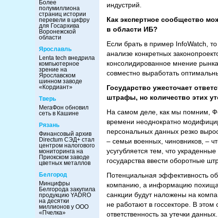
Более
индустрий.
полумиллиона
страниц истории
Как экспертное сообщество мо
перевели в цифру
для Госархива
в области ИБ?
Воронежской
области
Если брать в пример InfoWatch, т
Ярославль
анализе конкретных законопроекто
Lenta tech внедрила
консолидированное мнение рынка 
компьютерное
зрение на
совместно выработать оптимальны
Ярославском
шинном заводе
«Кордиант»
Государство ужесточает ответ
штрафы, но количество этих у
Тверь
МегаФон обновил
На самом деле, как мы помним, Ф
сеть в Кашине
времени неоднократно модифициро
Рязань
персональных данных резко вырос
Финансовый архив
Directum СЭД+ стал
– семьи военных, чиновников, – 
центром налогового
усугубляется тем, что украденные
мониторинга на
Приокском заводе
государства ввести оборотные шт
цветных металлов
Белгород
Потенциальная эффективность обо
Минцифры
компанию, а информацию похищаю
Белгорода закупила
санкции будут наложены на компа
продукцию YADRO
на десятки
не работают в госсекторе. В этом
миллионов у ООО
«Пчелка»
ответственность за утечки данных