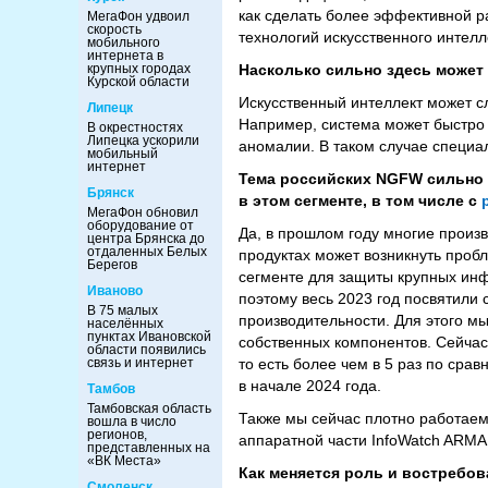
как сделать более эффективной р
МегаФон удвоил
скорость
технологий искусственного интелл
мобильного
интернета в
крупных городах
Насколько сильно здесь может
Курской области
Искусственный интеллект может 
Липецк
Например, система может быстро п
В окрестностях
Липецка ускорили
аномалии. В таком случае специа
мобильный
интернет
Тема российских NGFW сильно в
Брянск
в этом сегменте, в том числе с
МегаФон обновил
оборудование от
Да, в прошлом году многие произв
центра Брянска до
отдаленных Белых
продуктах может возникнуть проб
Берегов
сегменте для защиты крупных инф
Иваново
поэтому весь 2023 год посвятили
В 75 малых
производительности. Для этого мы
населённых
пунктах Ивановской
собственных компонентов. Сейчас
области появились
связь и интернет
то есть более чем в 5 раз по сра
в начале 2024 года.
Тамбов
Тамбовская область
Также мы сейчас плотно работаем
вошла в число
регионов,
аппаратной части InfoWatch ARM
представленных на
«ВК Места»
Как меняется роль и востребо
Смоленск