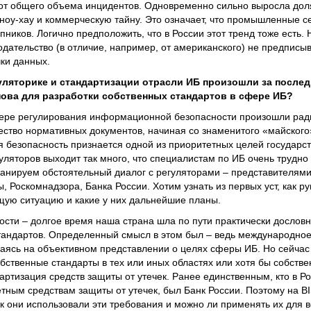
от общего объема инцидентов. Одновременно сильно выросла дол
оу-хау и коммерческую тайну. Это означает, что промышленные с
ников. Логично предположить, что в России этот тренд тоже есть. 
нодательство (в отличие, например, от американского) не предпис
чки данных.
уляторике и стандартизации отрасли ИБ произошли за послед
нова для разработки собственных стандартов в сфере ИБ?
сфере регулирования информационной безопасности произошли ра
тво нормативных документов, начиная со знаменитого «майского
безопасность признается одной из приоритетных целей государст
уляторов выходит так много, что специалистам по ИБ очень трудно
ланируем обстоятельный диалог с регуляторами – представителям
Роскомнадзора, Банка России. Хотим узнать из первых уст, как р
щую ситуацию и какие у них дальнейшие планы.
ости – долгое время наша страна шла по пути практически дословн
андартов. Определенный смысл в этом был – ведь международно
ваясь на объективном представлении о целях сферы ИБ. Но сейчас
бственные стандарты в тех или иных областях или хотя бы собстве
артизация средств защиты от утечек. Ранее единственным, кто в Р
етным средствам защиты от утечек, был Банк России. Поэтому на B
к они использовали эти требования и можно ли применять их для 