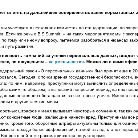
жет влиять на дальнейшее совершенствование нормативных а
о мы участвуем в нескольких комитетах по стандартизации, по запр
в. Если же речь о BIS Summit, – на таких мероприятиях мы с эксп
по тому или иному вопросу, пытаемся разобраться в нюансах зако
й путь развития.
ственность компаний за утечки персональных данных, вводит
течек, по ощущениям –
не уменьшается
. Можно ли с ними эффе
едеральный закон «О персональных данных» был принят еще в 2006
вался. Сегодня, с точки зрения государственной безопасности, з
ла: по ним, например, преступники могут вычислить определенные
чтобы каким-то образом, в нынешний непростой период на них повл
 данные постоянно обогащаются за счет новых утечек. Именно с э
рафы и другие жесткие меры.
ротных штрафов у меня вызывает некоторые сомнения, так как о
т конкретные люди, желающие нанести вред. Преступникам всё р
нию. Кроме того, оборотные штрафы актуальны только для бизнес-
 смысле гораздо более эффективной, на мой взгляд, станет персон
. Вопрос о ней тоже рассматривается регуляторами.