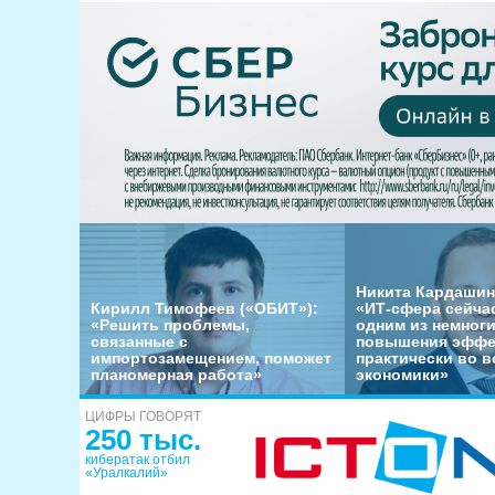
Никита Кардашин
Кирилл Тимофеев («ОБИТ»):
«ИТ-сфера сейча
«Решить проблемы,
одним из немног
связанные с
повышения эффе
импортозамещением, поможет
практически во в
планомерная работа»
экономики»
ЦИФРЫ ГОВОРЯТ
250 тыс.
кибератак отбил
«Уралкалий»