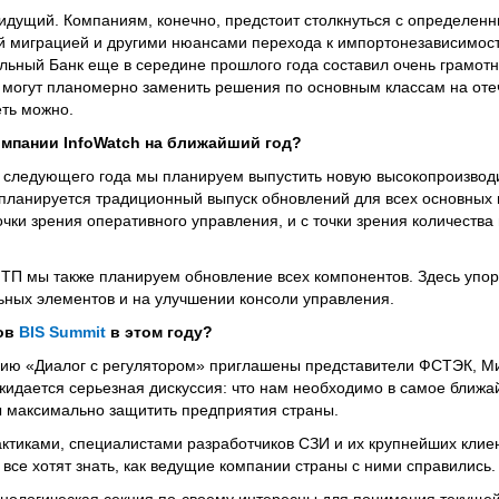
т идущий. Компаниям, конечно, предстоит столкнуться с определе
 миграцией и другими нюансами перехода к импортонезависимости
льный Банк еще в середине прошлого года составил очень грамотн
 могут планомерно заменить решения по основным классам на оте
еть можно.
омпании InfoWatch на ближайший год?
е следующего года мы планируем выпустить новую высокопроизво
 планируется традиционный выпуск обновлений для всех основных 
чки зрения оперативного управления, и с точки зрения количества
 ТП мы также планируем обновление всех компонентов. Здесь упор
ных элементов и на улучшении консоли управления.
ков
BIS Summit
в этом году?
ию «Диалог с регулятором» приглашены представители ФСТЭК, М
жидается серьезная дискуссия: что нам необходимо в самое ближ
бы максимально защитить предприятия страны.
тиками, специалистами разработчиков СЗИ и их крупнейших клиент
все хотят знать, как ведущие компании страны с ними справились.