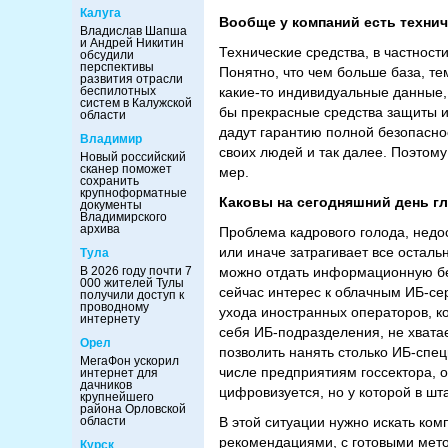
Калуга
Вообще у компаний есть технич
Владислав Шапша
и Андрей Никитин
Технические средства, в частност
обсудили
перспективы
Понятно, что чем больше база, т
развития отрасли
беспилотных
какие-то индивидуальные данные,
систем в Калужской
бы прекрасные средства защиты и
области
дадут гарантию полной безопасн
Владимир
своих людей и так далее. Поэтому
Новый российский
сканер поможет
мер.
сохранить
крупноформатные
Каковы на сегодняшний день г
документы
Владимирского
архива
Проблема кадрового голода, недос
или иначе затрагивает все осталь
Тула
В 2026 году почти 7
можно отдать информационную без
000 жителей Тулы
сейчас интерес к облачным ИБ-се
получили доступ к
проводному
ухода иностранных операторов, ко
интернету
себя ИБ-подразделения, не хватае
Орел
позволить нанять столько ИБ-спец
МегаФон ускорил
числе предприятиям госсектора, о
интернет для
дачников
цифровизуется, но у которой в шт
крупнейшего
района Орловской
области
В этой ситуации нужно искать ком
рекомендациями, с готовыми мето
Курск