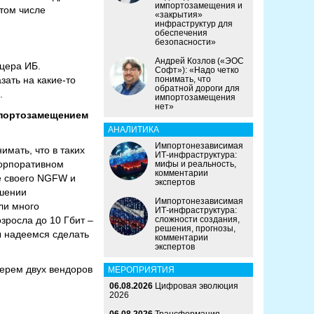
импортозамещения и
 том числе
«закрытия»
инфраструктур для
обеспечения
безопасности»
Андрей Козлов («ЭОС
цера ИБ.
Софт»): «Надо четко
зать на какие-то
понимать, что
обратной дороги для
.
импортозамещения
нет»
импортозамещением
АНАЛИТИКА
Импортонезависимая
мать, что в таких
ИТ-инфраструктура:
корпоративном
мифы и реальность,
комментарии
е своего NGFW и
экспертов
ышении
Импортонезависимая
ли много
ИТ-инфраструктура:
зросла до 10 Гбит –
сложности создания,
решения, прогнозы,
ы надеемся сделать
комментарии
экспертов
берем двух вендоров
МЕРОПРИЯТИЯ
06.08.2026
Цифровая эволюция
2026