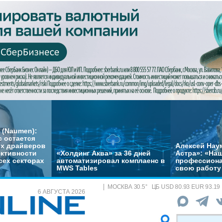
 (Naumen):
с остается
их драйверов
Алексей Нау
ктивности
«Холдинг Аква» за 36 дней
Астра»: «На
сех секторах
автоматизировал комплаенс в
профессиона
MWS Tables
свою работу 
МОСКВА
30.5
°
ЦБ
USD 80.93 EUR 93.19
6 АВГУСТА 2026