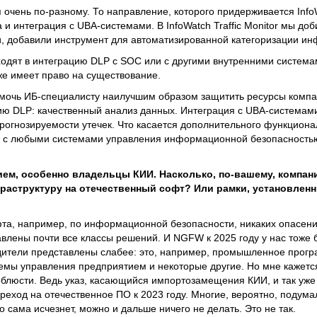
очень по-разному. То направление, которого придерживается InfoW
и интеграция с UBA-системами. В InfoWatch Traffic Monitor мы до
и, добавили инструмент для автоматизированной категоризации и
одят в интеграцию DLP с SOC или с другими внутренними система
же имеет право на существование.
омочь ИБ-специалисту наилучшим образом защитить ресурсы компан
ию DLP: качественный анализ данных. Интеграция с UBA-системами
рогнозируемости утечек. Что касается дополнительного функциона
тся с любыми системами управления информационной безопасностью
ием, особенно владельцы КИИ. Насколько, по-вашему, компан
раструктуру на отечественный софт? Или рамки, установленны
а, например, по информационной безопасности, никаких опасений
лены почти все классы решений. И NGFW к 2025 году у нас тоже б
одители представлены слабее: это, например, промышленное прог
емы управления предприятием и некоторые другие. Но мне кажетс
облюсти. Ведь указ, касающийся импортозамещения КИИ, и так уже
еход на отечественное ПО к 2023 году. Многие, вероятно, подумал
о сама исчезнет, можно и дальше ничего не делать. Это не так.