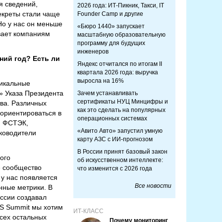
я сведений,
2026 года: ИТ-Пикник, Такси, IT
екреты стали чаще
Founder Camp и другие
Но у нас он меньше
«Бюро 1440» запускает
ывает компаниям
масштабную образовательную
программу для будущих
инженеров
ний год? Есть ли
Яндекс отчитался по итогам II
квартала 2026 года: выручка
выросла на 16%
дикальные
» Указа Президента
Зачем устанавливать
сертификаты НУЦ Минцифры и
ва. Различных
как это сделать на популярных
 ориентироваться в
операционных системах
и ФСТЭК,
«Авито Авто» запустил умную
уководители
карту АЗС с ИИ-прогнозом
В России принят базовый закон
ого
об искусственном интеллекте:
е сообщество
что изменится с 2026 года
 у нас появляется
Все новости
нные метрики. В
оссии создавал
IS Summit мы хотим
ИТ-КЛАСС
всех остальных
Почему мониторинг