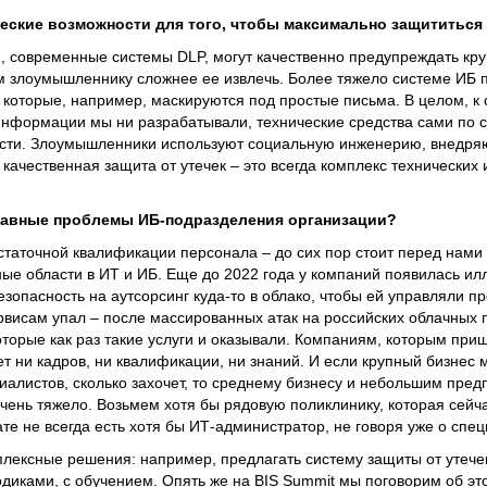
еские возможности для того, чтобы максимально защититься 
и, современные системы DLP, могут качественно предупреждать кру
ем злоумышленнику сложнее ее извлечь. Более тяжело системе ИБ 
 которые, например, маскируются под простые письма. В целом, к
нформации мы ни разрабатывали, технические средства сами по с
ости. Злоумышленники используют социальную инженерию, внедря
 качественная защита от утечек – это всегда комплекс технических
лавные проблемы ИБ-подразделения организации?
таточной квалификации персонала – до сих пор стоит перед нами 
ные области в ИТ и ИБ. Еще до 2022 года у компаний появилась илл
опасность на аутсорсинг куда-то в облако, чтобы ей управляли 
рвисам упал – после массированных атак на российских облачных 
торые как раз такие услуги и оказывали. Компаниям, которым приш
т ни кадров, ни квалификации, ни знаний. И если крупный бизнес 
иалистов, сколько захочет, то среднему бизнесу и небольшим пред
чень тяжело. Возьмем хотя бы рядовую поликлинику, которая сейч
ате не всегда есть хотя бы ИТ-администратор, не говоря уже о спе
плексные решения: например, предлагать систему защиты от утече
диками, с обучением. Опять же на BIS Summit мы поговорим об эт