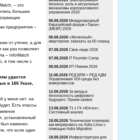
06.08.2026
Трансформация
бизнеса: роль и актуальные
atch, – это
механизмы корпоративного
бились больших
управления 2026
нформации.
06.08.2026
Международный
Евразийский форум «Такси»
ми предприятия –
(МЕФТ) 2026
06.08.2026
«Железный»
квартирник: заказать за 60 секунд
ии от утечек, а для
 как раз позволяет
07.08.2026
Свои люди 2026
ла – InfoWatch
07.08.2026
IT Founder Camp
, в том числе с
08.08.2026
ИТ-Пикник 2026
11.08.2026
РЕД ВРМ + РЕД АДМ:
иям удастся
Управляемая VDI-среда без
е в 166 Указе,
компромиссов
12.08.2026
За вклад в
безопасность цифрового
 у меня нет: на
будущего. Прием заявок
удет. Есть классы
13.08.2026
Т1 x ГК «Юзтех»:
раммное
Системный анализ
я, установленный
18.08.2026
Техническая планерка:
 был изменен:
как мигрировать на Astra Linux с
помощью Astra Migration
и, что если один
18.08.2026
Инфраструктура для