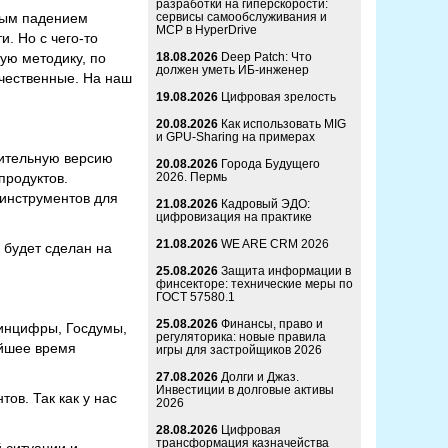
разработки на гиперскорости:
нным падением
сервисы самообслуживания и
MCP в HyperDrive
. Но с чего-то
ую методику, по
18.08.2026
Deep Patch: Что
должен уметь ИБ-инженер
чественные. На наш
19.08.2026
Цифровая зрелость
20.08.2026
Как использовать MIG
и GPU-Sharing на примерах
дительную версию
20.08.2026
Города Будущего
продуктов.
2026. Пермь
 инструментов для
21.08.2026
Кадровый ЭДО:
цифровизация на практике
21.08.2026
WE ARE CRM 2026
 будет сделан на
25.08.2026
Защита информации в
финсекторе: технические меры по
ГОСТ 57580.1
25.08.2026
Финансы, право и
инцифры, Госдумы,
регуляторика: новые правила
айшее время
игры для застройщиков 2026
27.08.2026
Долги и Джаз.
Инвестиции в долговые активы
ов. Так как у нас
2026
28.08.2026
Цифровая
трансформация казначейства