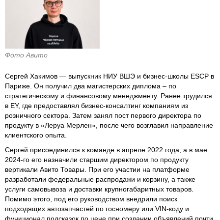
Фото Авито
Сергей Хакимов — выпускник НИУ ВШЭ и бизнес‑школы ESCP в
Париже. Он получил два магистерских диплома – по
стратегическому и финансовому менеджменту. Ранее трудился
в EY, где предоставлял бизнес‑консалтинг компаниям из
розничного сектора. Затем занял пост первого директора по
продукту в «Леруа Мерлен», после чего возглавил направление
клиентского опыта.
Сергей присоединился к команде в апреле 2022 года, а в мае
2024‑го его назначили старшим директором по продукту
вертикали Авито Товары. При его участии на платформе
разработали федеральные распродажи и корзину, а также
услуги самовывоза и доставки крупногабаритных товаров.
Помимо этого, под его руководством внедрили поиск
подходящих автозапчастей по госномеру или VIN‑коду и
функционал подсказок по цене при создании объявлений почти